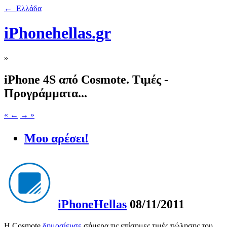
← Ελλάδα
iPhonehellas.gr
»
iPhone 4S από Cosmote. Τιμές -
Προγράμματα...
« ←
→ »
Μου αρέσει!
iPhoneHellas
08/11/2011
Η Cosmote
δημοσίευσε
σήμερα τις επίσημες τιμές πώλησης του