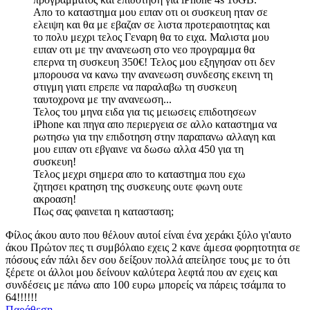
Απο το καταστημα μου ειπαν οτι οι συσκευη ηταν σε
ελειψη και θα με εβαζαν σε λιστα προτεραιοτητας και
το πολυ μεχρι τελος Γεναρη θα το ειχα. Μαλιστα μου
ειπαν οτι με την ανανεωση στο νεο προγραμμα θα
επερνα τη συσκευη 350€! Τελος μου εξηγησαν οτι δεν
μπορουσα να κανω την ανανεωση συνδεσης εκεινη τη
στιγμη γιατι επρεπε να παραλαβω τη συσκευη
ταυτοχρονα με την ανανεωση...
Τελος του μηνα ειδα για τις μειωσεις επιδοτησεων
iPhone και πηγα απο περιεργεια σε αλλο καταστημα να
ρωτησω για την επιδοτηση στην παραπανω αλλαγη και
μου ειπαν οτι εβγαινε να δωσω αλλα 450 για τη
συσκευη!
Τελος μεχρι σημερα απο το καταστημα που εχω
ζητησει κρατηση της συσκευης ουτε φωνη ουτε
ακροαση!
Πως σας φαινεται η κατασταση;
Φίλος άκου αυτο που θέλουν αυτοί είναι ένα χεράκι ξύλο γι'αυτο
άκου Πρώτον πες τι συμβόλαιο εχεις 2 κανε άμεσα φορητοτητα σε
πόσους εάν πάλι δεν σου δείξουν πολλά απείλησε τους με το ότι
ξέρετε οι άλλοι μου δείνουν καλύτερα λεφτά που αν εχεις και
συνδέσεις με πάνω απο 100 ευρω μπορείς να πάρεις τσάμπα το
64!!!!!!
Παράθεση