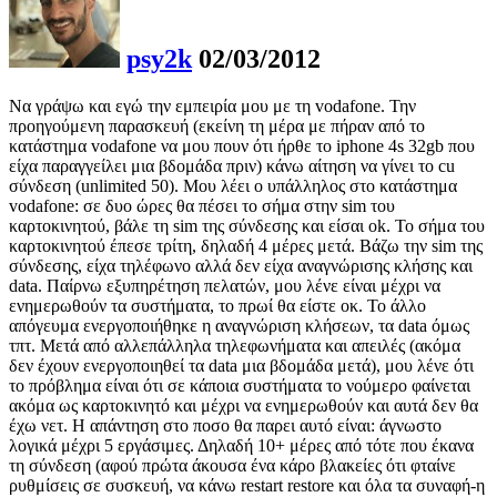
psy2k
02/03/2012
Να γράψω και εγώ την εμπειρία μου με τη vodafone. Την
προηγούμενη παρασκευή (εκείνη τη μέρα με πήραν από το
κατάστημα vodafone να μου πουν ότι ήρθε το iphone 4s 32gb που
είχα παραγγείλει μια βδομάδα πριν) κάνω αίτηση να γίνει το cu
σύνδεση (unlimited 50). Μου λέει ο υπάλληλος στο κατάστημα
vodafone: σε δυο ώρες θα πέσει το σήμα στην sim του
καρτοκινητού, βάλε τη sim της σύνδεσης και είσαι ok. Το σήμα του
καρτοκινητού έπεσε τρίτη, δηλαδή 4 μέρες μετά. Βάζω την sim της
σύνδεσης, είχα τηλέφωνο αλλά δεν είχα αναγνώρισης κλήσης και
data. Παίρνω εξυπηρέτηση πελατών, μου λένε είναι μέχρι να
ενημερωθούν τα συστήματα, το πρωί θα είστε οκ. Το άλλο
απόγευμα ενεργοποιήθηκε η αναγνώριση κλήσεων, τα data όμως
τπτ. Μετά από αλλεπάλληλα τηλεφωνήματα και απειλές (ακόμα
δεν έχουν ενεργοποιηθεί τα data μια βδομάδα μετά), μου λένε ότι
το πρόβλημα είναι ότι σε κάποια συστήματα το νούμερο φαίνεται
ακόμα ως καρτοκινητό και μέχρι να ενημερωθούν και αυτά δεν θα
έχω νετ. Η απάντηση στο ποσο θα παρει αυτό είναι: άγνωστο
λογικά μέχρι 5 εργάσιμες. Δηλαδή 10+ μέρες από τότε που έκανα
τη σύνδεση (αφού πρώτα άκουσα ένα κάρο βλακείες ότι φταίνε
ρυθμίσεις σε συσκευή, να κάνω restart restore και όλα τα συναφή-η