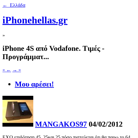
← Ελλάδα
iPhonehellas.gr
»
iPhone 4S από Vodafone. Τιμές -
Προγράμματ...
« ←
→ »
Μου αρέσει!
MANGAKOS97
04/02/2012
ΕΧΩ επιδότηση 45 ,25και 25 πόσο πιστεύεται ότι θα παρω το 64