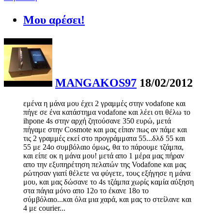
Μου αρέσει!
MANGAKOS97
18/02/2012
εμένα η μάνα μου έχει 2 γραμμές στην vodafone και
πήγε σε ένα κατάστημα vodafone και λέει οτι θέλω το
ihpone 4s στην αρχή ζητούσανε 350 ευρώ, μετά
πήγαμε στην Cosmote και μας είπαν πως αν πάμε και
τις 2 γραμμές εκεί στο προγράμματα 55...δλδ 55 και
55 με 24ο συμβόλαιο όμως, θα το πάρουμε τζάμπα,
και είπε οκ η μάνα μου! μετά απο 1 μέρα μας πήραν
απο την εξυπηρέτηση πελατών της Vodafone και μας
ρώτησαν γιατί θέλετε να φύγετε, τους εξήγησε η μάνα
μου, και μας δώσανε το 4s τζάμπα χωρίς καμία αύξηση
στα πάγια μόνο απο 12ο το έκανε 18ο το
σύμβόλαιο...και όλα μια χαρά, και μας το στείλανε και
4 με courier...