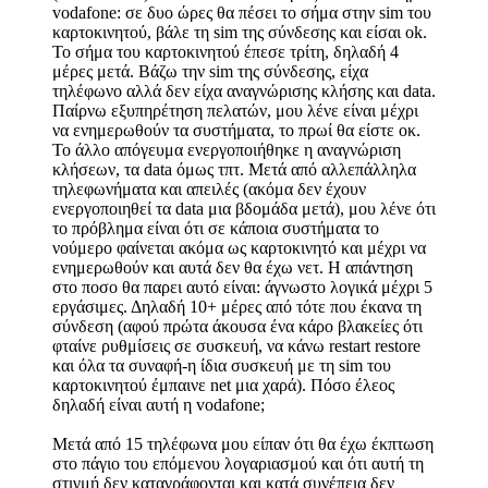
vodafone: σε δυο ώρες θα πέσει το σήμα στην sim του
καρτοκινητού, βάλε τη sim της σύνδεσης και είσαι ok.
Το σήμα του καρτοκινητού έπεσε τρίτη, δηλαδή 4
μέρες μετά. Βάζω την sim της σύνδεσης, είχα
τηλέφωνο αλλά δεν είχα αναγνώρισης κλήσης και data.
Παίρνω εξυπηρέτηση πελατών, μου λένε είναι μέχρι
να ενημερωθούν τα συστήματα, το πρωί θα είστε οκ.
Το άλλο απόγευμα ενεργοποιήθηκε η αναγνώριση
κλήσεων, τα data όμως τπτ. Μετά από αλλεπάλληλα
τηλεφωνήματα και απειλές (ακόμα δεν έχουν
ενεργοποιηθεί τα data μια βδομάδα μετά), μου λένε ότι
το πρόβλημα είναι ότι σε κάποια συστήματα το
νούμερο φαίνεται ακόμα ως καρτοκινητό και μέχρι να
ενημερωθούν και αυτά δεν θα έχω νετ. Η απάντηση
στο ποσο θα παρει αυτό είναι: άγνωστο λογικά μέχρι 5
εργάσιμες. Δηλαδή 10+ μέρες από τότε που έκανα τη
σύνδεση (αφού πρώτα άκουσα ένα κάρο βλακείες ότι
φταίνε ρυθμίσεις σε συσκευή, να κάνω restart restore
και όλα τα συναφή-η ίδια συσκευή με τη sim του
καρτοκινητού έμπαινε net μια χαρά). Πόσο έλεος
δηλαδή είναι αυτή η vodafone;
Μετά από 15 τηλέφωνα μου είπαν ότι θα έχω έκπτωση
στο πάγιο του επόμενου λογαριασμού και ότι αυτή τη
στιγμή δεν καταγράφονται και κατά συνέπεια δεν