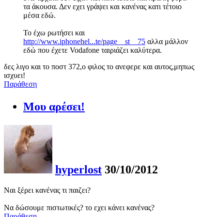
τα άκουσα. Δεν εχει γράψει και κανένας κατι τέτοιο
μέσα εδώ.
Το έχω ρωτήσει και
http://www.iphonehel...te/page__st__75
αλλα μάλλον
εδώ που έχετε Vodafone ταιριάζει καλύτερα.
δες λιγο και το ποστ 372,ο φιλος το ανεφερε και αυτος,μηπως
ισχυει!
Παράθεση
Μου αρέσει!
hyperlost
30/10/2012
Ναι ξέρει κανένας τι παιζει?
Να δώσουμε πιστωτικές? το εχει κάνει κανένας?
Παράθεση