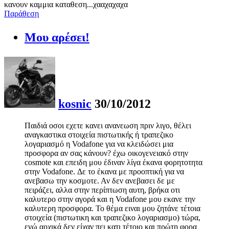
κανουν καμμια καταθεση...χααχαχαχα
Παράθεση
Μου αρέσει!
kosnic
30/10/2012
Παιδιά οσοι εχετε κανει ανανεωση πριν λιγο, θέλει
αναγκαστικα στοιχεία πιστωτικής ή τραπεζικο
λογαριασμό η Vodafone για να κλειδώσει μια
προσφορα αν σας κάνουν? έχω οικογενειακό στην
cosmote και επειδη μου έδιναν λίγα έκανα φορητοτητα
στην Vodafone. Δε το έκανα με προοπτική για να
ανεβασω την κοσμοτε. Αν δεν ανεβασει δε με
πειράζει, αλλα στην περίπτωση αυτη, βρήκα οτι
καλυτερο στην αγορά και η Vodafone μου εκανε την
καλυτερη προσφορα. Το θέμα ειναι μου ζητάνε τέτοια
στοιχεία (πιστωτικη και τραπεζικο λογαριασμο) τώρα,
ενώ αρχικά δεν είχαν πει κατι τέτοιο και πρώτη φορα