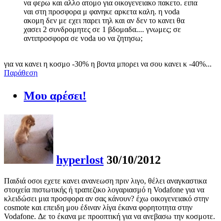
να φερω και αλλο ατομο για οικογενειακο πακετο. ειπα
ναι στη προσφορα μ φανηκε αρκετα καλη. η voda
ακομη δεν με εχει παρει τηλ και αν δεν το κανει θα
χασει 2 συνδρομητες σε 1 βδομαδα.... γνωμες; σε
αντιπροσφορα σε voda υο να ζητησω;
για να κανει η κοσμο -30% η βοντα μπορει να σου κανει κ -40%...
Παράθεση
Μου αρέσει!
hyperlost
30/10/2012
Παιδιά οσοι εχετε κανει ανανεωση πριν λιγο, θέλει αναγκαστικα
στοιχεία πιστωτικής ή τραπεζικο λογαριασμό η Vodafone για να
κλειδώσει μια προσφορα αν σας κάνουν? έχω οικογενειακό στην
cosmote και επειδη μου έδιναν λίγα έκανα φορητοτητα στην
Vodafone. Δε το έκανα με προοπτική για να ανεβασω την κοσμοτε.