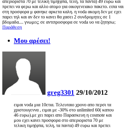
απεριοριστα 70 με τελικη τιμη(φπα, τελη, τα παντα) 49 ευρω και
πρεπει να φερω και αλλο ατομο για οικογενειακο πακετο. ειπα ναι
στη προσφορα μ φανηκε αρκετα καλη. η voda ακομη δεν με εχει
παρει τηλ και αν δεν το κανει θα χασει 2 συνδρομητες σε 1
βδομαδα.... γνωμες; σε αντιπροσφορα σε voda υο να ζητησω;
Παράθεση
Μου αρέσει!
greg3301
29/10/2012
ειμαι voda μια 10ετια. Τελευταιο χρονο απο περσι τα
χριστουγεννα , ειμαι με -30% στο unlimited 60( καπου
46 ευρω).με χει παρει απο Παρασκευη η cosmote και
μου εχει κανει προσφορα στο απεριοριστα 70 με
τελικη τιμη(φπα, τελη, τα παντα) 49 ευρω και πρεπει