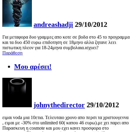
andreashadji
29/10/2012
Για μεταφορα δυο γραμμες απο κοτε σε βοδα στο 45 το προγραμμα
και τα δυο 450 ευρω επιδοτηση σε 18μηνο αλλα ζητανε λεει
πιστωτικη πλεον για 18-24μηνα συμβολαια.ισχυει?
Παράθεση
Μου αρέσει!
johnythedirector
29/10/2012
ειμαι voda μια 10ετια. Τελευταιο χρονο απο περσι τα χριστουγεννα
, ειμαι με -30% στο unlimited 60( καπου 46 ευρω).με χει παρει απο
Παρασκευη η cosmote και μου εχει κανει προσφορα στο