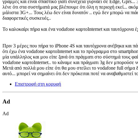
γραμμές και είναι σπαστικό γιατί συνέχεια γυρνάει σε Edge, Gprs... 
λένε ότι στα συστήματά μας βλέπουμε ότι όλη η περιοχή εκεί... ακόμ
μάλιστα 3G+... Τους λέω δεν είναι δυνατόν .. εγώ δεν μπορώ να πιά
διαφορετικές συσκευές..
Το καλοκαίρι πήρα και ένα vodafone καρτοInternet και ταυτόχρονα 
Πριν 3 μέρες που πήρα το iPhone 4S και ταυτόχρονα ανέβηκα και π
ότι έχω ένα vodafone καρτοInternet και το πρόγραμμα στο smartphon
μία υπάλληλος και μου είπε ξανά ότι πράγματι στο σύστημά τους φαίν
vodafone καρτοInternet.. το κάναμε και πράγματι 3g δεν μπορούσε να
Μετά από πολλά μου είπε ότι θα μου στείλει το vodafone full σήμα δ
αυτό... μπορεί να σημαίνει ότι δεν πρόκειται ποτέ να αναβαθμιστεί τ
Επιστροφή στη κορυφή
Ad
Ad