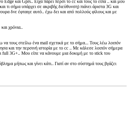
 Edge και Gprs.. Είχα πάρει πέρσι το cc και τους το είπα .. και μου
και τι σήμα υπάρχει σε ακριβής διεύθυνση) πιάνει άριστα 3G και
ουρα δνε έφταιγε αυτό.. έχω δει και από πολλούς φίλους και με
και χρόνια..
να τους στείλω ένα mail σχετικά με το σήμα... Τους λέω λοιπόν
γησα και την περσινή ιστορία με το cc .. Με κάλεσε λοιπόν σήμερα
 full 3G+.. Μου είπε να κάνουμε μια δοκιμή με το stick του
όβλημα μήπως και γίνει κάτι.. Γιατί αν στο σύστημά τους βγάζει