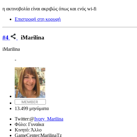
η ακτινοβολία είναι ακριβώς όπως και ενός wi-fi
Επιστροφή στη κορυφή
#4
iMarilina
iMarilina
-
13.499 μηνύματα
Twitter:
@
Ivory_Marilina
Φύλο:
Γυναίκα
Κινητό:
Άλλο
GameCenter:
MarilinaTz