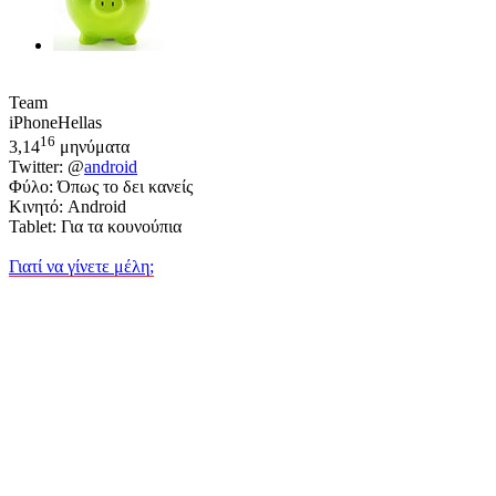
Team
iPhoneHellas
16
3,14
μηνύματα
Twitter: @
android
Φύλο: Όπως το δει κανείς
Κινητό: Android
Tablet: Για τα κουνούπια
Γιατί να γίνετε μέλη;