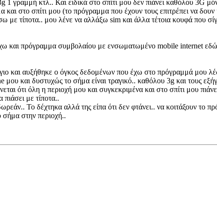
3g 1 γραμμή κτλ.. Και ειδικά στο σπίτι μου δεν πιάνει καθόλου 3G μόνο
α και στο σπίτι μου (το πρόγραμμα που έχουν τους επιτρέπει να δουν 
σω με τίποτα.. μου λένε να αλλάξω sim και άλλα τέτοια κουφά που σίγ
έχω και πρόγραμμα συμβολαίου με ενσωματωμένο mobile internet εδώ 
άγιο και αυξήθηκε ο όγκος δεδομένων που έχω στο πρόγραμμά μου λέω 
e μου και δυστυχώς το σήμα είναι τραγικό.. καθόλου 3g και τους εξή
εται ότι όλη η περιοχή μου και συγκεκριμένα και στο σπίτι μου πιάνει
 πιάσει με τίποτα..
ωρεάν.. Το δέχτηκα αλλά της είπα ότι δεν φτάνει.. να κοιτάξουν το πρ
ο σήμα στην περιοχή..