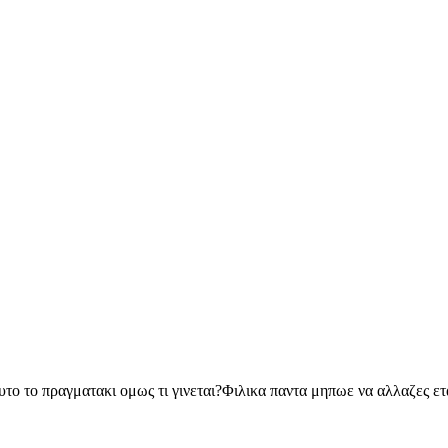
υτο το πραγματακι ομως τι γινεται?Φιλικα παντα μηπωε να αλλαζες ετ