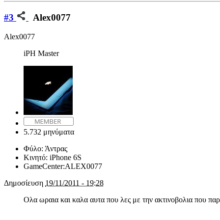
#3
Alex0077
Alex0077
iPH Master
5.732 μηνύματα
Φύλο:
Άντρας
Κινητό:
iPhone 6S
GameCenter:
ALEX0077
Δημοσίευση
19/11/2011 - 19:28
Ολα ωραια και καλα αυτα που λες με την ακτινοβολια που παρ