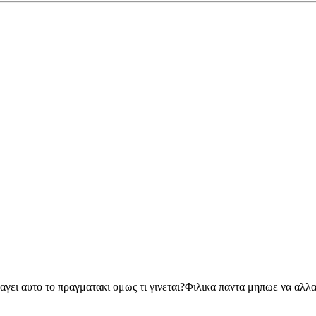
αγει αυτο το πραγματακι ομως τι γινεται?Φιλικα παντα μηπωε να αλλα