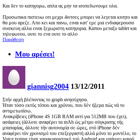
Και δεν το κατηγορω, απλα ας μην τα ισοπεδωνουμε ολα.
Προσωπικα πιστευω οτι μεχρι 4ιντσες μπορει να λεγεται κινητο και
θα μου αρεζε. Απο κει και πανω, ειναι κατ' εμε μια ενδιαφερουσα
συσκευη αλλα ειναι ξεχωριστη κατηγορια. Καπου μεταξυ tablet και
τηλεφωνου, ουτε το ενα ουτε το αλλο
Παράθεση
Μου αρέσει!
giannisg2004
13/12/2011
Στήν αρχή βλέποντας το graph ανησύχησα.
Ήταν τόσο εκτός τόπου και χρόνου, που δέν ήξερα πώς νά το
αντιμετωπίσω.
Ανακρίβειες (iPhone 4S 1GB RAM αντί για 512ΜΒ που έχει),
ασάφειες (άλλοτε αναφέρει τα mAh ώς μέτρο σύγκρισης τής
μπαταρίας, άλλοτε τήν αυτονομία σε ώρες, στό iPhone δέν
αναφέρει τόν χρονισμό του επεξεργαστή αλλά μόνο το μοντέλο, το
Voice typing είναι χαρακρηριστικό τού Android και υπάρχει καιρό