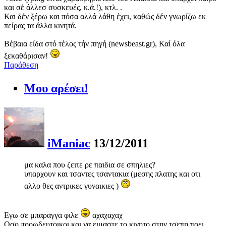
και σέ άλλεσ συσκευές, κ.ά.!), κτλ. .
Και δέν ξέρω και πόσα αλλά λάθη έχει, καθώς δέν γνωρίζω εκ
πείρας τα άλλα κινητά.
Βέβαια είδα στό τέλος τήν πηγή (newsbeast.gr), Καί όλα
ξεκαθάρισαν!
Παράθεση
Μου αρέσει!
iManiac
13/12/2011
μα καλα που ζειτε ρε παιδια σε σπηλιες?
υπαρχουν και τσαντες τσαντακια (μεσης πλατης και οτι
αλλο θες αντρικες γυναικιες )
Εγω σε μπαραγγα φιλε
αχαχαχαχ
Οσο προωδευτοικοι και να ειμαστε το κινητο στην τσεπη παει,