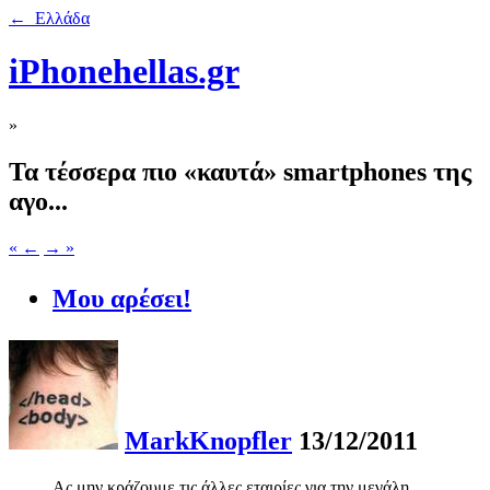
← Ελλάδα
iPhonehellas.gr
»
Τα τέσσερα πιο «καυτά» smartphones της
αγο...
« ←
→ »
Μου αρέσει!
MarkKnopfler
13/12/2011
Ας μην κράζουμε τις άλλες εταιρίες για την μεγάλη