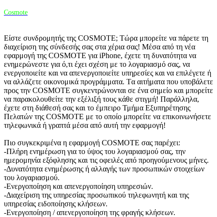
Cosmote
Είστε συνδρομητής της COSMOTE; Τώρα μπορείτε να πάρετε τη
διαχείριση της σύνδεσής σας στα χέρια σας! Μέσα από τη νέα
εφαρμογή της COSMOTE για iPhone, έχετε τη δυνατότητα να
ενημερώνεστε για ό,τι έχει σχέση με το λογαριασμό σας, να
ενεργοποιείτε και να απενεργοποιείτε υπηρεσίες και να επιλέγετε ή
να αλλάζετε οικονομικά προγράμματα. Tα αιτήματα που υποβάλετε
προς την COSMOTE συγκεντρώνονται σε ένα σημείο και μπορείτε
να παρακολουθείτε την εξέλιξή τους κάθε στιγμή! Παράλληλα,
έχετε στη διάθεσή σας και το έμπειρο Τμήμα Εξυπηρέτησης
Πελατών της COSMOTE με το οποίο μπορείτε να επικοινωνήσετε
τηλεφωνικά ή γραπτά μέσα από αυτή την εφαρμογή!
Πιο συγκεκριμένα η εφαρμογή COSMOTE σας παρέχει:
-Πλήρη ενημέρωση για το ύψος του λογαριασμού σας, την
ημερομηνία εξόφλησης και τις οφειλές από προηγούμενους μήνες.
-Δυνατότητα ενημέρωσης ή αλλαγής των προσωπικών στοιχείων
του λογαριασμού.
-Ενεργοποίηση και απενεργοποίηση υπηρεσιών.
-Διαχείριση της υπηρεσίας προσωπικού τηλεφωνητή και της
υπηρεσίας ειδοποίησης κλήσεων.
-Ενεργοποίηση / απενεργοποίηση της φραγής κλήσεων.