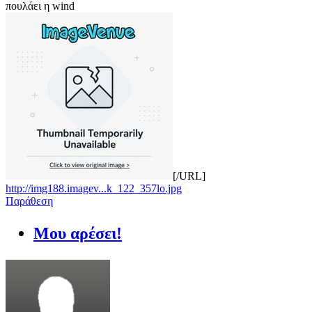
πουλάει η wind
[/URL]
http://img188.imagev...k_122_357lo.jpg
Παράθεση
Μου αρέσει!