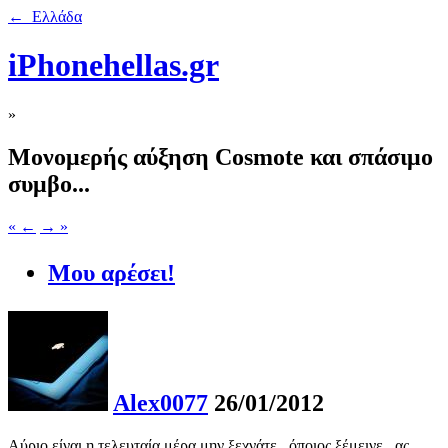
← Ελλάδα
iPhonehellas.gr
»
Μονομερής αύξηση Cosmote και σπάσιμο
συμβο...
« ←
→ »
Μου αρέσει!
Alex0077
26/01/2012
Αύριο είναι η τελευταία μέρα μην ξεχνάτε.. όποιος ξέμεινε.. ας