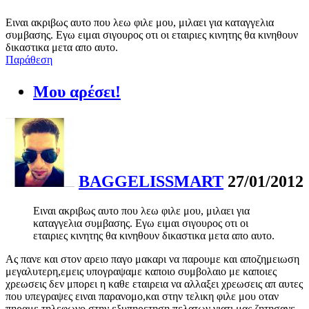
Ειναι ακριβως αυτο που λεω φιλε μου, μιλαει για καταγγελια
συμβασης. Εγω ειμαι σιγουρος οτι οι εταιριες κινητης θα κινηθουν
δικαστικα μετα απο αυτο.
Παράθεση
Μου αρέσει!
BAGGELISSMART
27/01/2012
Ειναι ακριβως αυτο που λεω φιλε μου, μιλαει για
καταγγελια συμβασης. Εγω ειμαι σιγουρος οτι οι
εταιριες κινητης θα κινηθουν δικαστικα μετα απο αυτο.
Ας πανε και στον αρειο παγο μακαρι να παρουμε και αποζημειωση
μεγαλυτερη,εμεις υπογραψαμε καποιο συμβολαιο με καποιες
χρεωσεις δεν μπορει η καθε εταιρεια να αλλαξει χρεωσεις απ αυτες
που υπεγραψες ειναι παρανομο,και στην τελικη φιλε μου οταν
πηραμε τηλεφωνο στην εξυπηρετηση πελατων γιατι μας ζητησανε