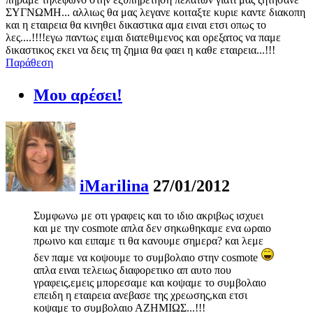
ΣΥΓΝΩΜΗ... αλλιως θα μας λεγανε κοιταξτε κυριε καντε διακοπη
και η εταιρεια θα κινηθει δικαστικα αμα ειναι ετσι οπως το
λες....!!!!εγω παντως ειμαι διατεθιμενος και ορεξατος να παμε
δικαστικος εκει να δεις τη ζημια θα φαει η καθε εταιρεια...!!!
Παράθεση
Μου αρέσει!
iMarilina
27/01/2012
Συμφωνω με οτι γραφεις και το ιδιο ακριβως ισχυει
και με την cosmote απλα δεν σηκωθηκαμε ενα ωραιο
πρωινο και ειπαμε τι θα κανουμε σημερα? και λεμε
δεν παμε να κοψουμε το συμβολαιο στην cosmote
απλα ειναι τελειως διαφορετικο απ αυτο που
γραφεις,εμεις μπορεσαμε και κοψαμε το συμβολαιο
επειδη η εταιρεια ανεβασε της χρεωσης,και ετσι
κοψαμε το συμβολαιο ΑΖΗΜΙΩΣ...!!!