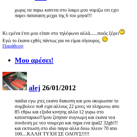
χωρις να παρω κανενα στο λαιμο μου νομιζω οτι εχει
παρει παταταση μεχρι της 6 του μηνα!!!
Κι εμένα έτσι μου είπαν στο τηλέφωνο αλλά......ποιός ξέρει
Εγώ το έκανα εχθές πάντως για να είμαι σίγουρος.
Παράθεση
Μου αρέσει!
alej
26/01/2012
παιδια εγω χτες εκανα διακοπη και μου ακυρωσαν το
συμβολεο ποθ ειχα αλλους 22 μινες να πληρωνω απο
85 εθρω και εξοδα κινητης αλλα 12 γυρω στο
κατοσταρικο!!!μου ζιτησαν συγνωμη και εκανα νεα
συνδεση με νεο νουμερο και πηρα ενα ipad2 32gb!!!
και εκπτωση στο ιδιο παγιο αλλα δινω πλεον 70 απο
100....ΚΑΛΗ ΤΥΧΗ ΣΕ ΟΛΟΥΣ!!!!!