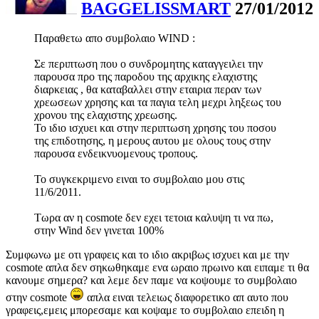
BAGGELISSMART
27/01/2012
Παραθετω απο συμβολαιο WIND :
Σε περιπτωση που ο συνδρομητης καταγγειλει την
παρουσα προ της παροδου της αρχικης ελαχιστης
διαρκειας , θα καταβαλλει στην εταιρια περαν των
χρεωσεων χρησης και τα παγια τελη μεχρι ληξεως του
χρονου της ελαχιστης χρεωσης.
Το ιδιο ισχυει και στην περιπτωση χρησης του ποσου
της επιδοτησης, η μερους αυτου με ολους τους στην
παρουσα ενδεικνυομενους τροπους.
Το συγκεκριμενο ειναι το συμβολαιο μου στις
11/6/2011.
Τωρα αν η cosmote δεν εχει τετοια καλυψη τι να πω,
στην Wind δεν γινεται 100%
Συμφωνω με οτι γραφεις και το ιδιο ακριβως ισχυει και με την
cosmote απλα δεν σηκωθηκαμε ενα ωραιο πρωινο και ειπαμε τι θα
κανουμε σημερα? και λεμε δεν παμε να κοψουμε το συμβολαιο
στην cosmote
απλα ειναι τελειως διαφορετικο απ αυτο που
γραφεις,εμεις μπορεσαμε και κοψαμε το συμβολαιο επειδη η