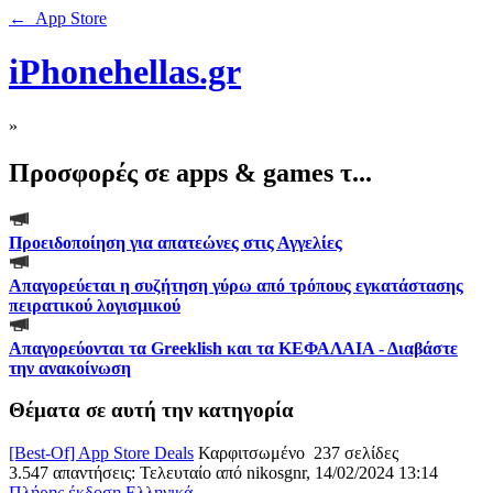
← App Store
iPhonehellas.gr
»
Προσφορές σε apps & games τ...
Προειδοποίηση για απατεώνες στις Αγγελίες
Απαγορεύεται η συζήτηση γύρω από τρόπους εγκατάστασης
πειρατικού λογισμικού
Απαγορεύονται τα Greeklish και τα ΚΕΦΑΛΑΙΑ - Διαβάστε
την ανακοίνωση
Θέματα σε αυτή την κατηγορία
[Best-Of] App Store Deals
Καρφιτσωμένο
237 σελίδες
3.547 απαντήσεις: Τελευταίο από nikosgnr, 14/02/2024 13:14
Πλήρης έκδοση
Ελληνικά