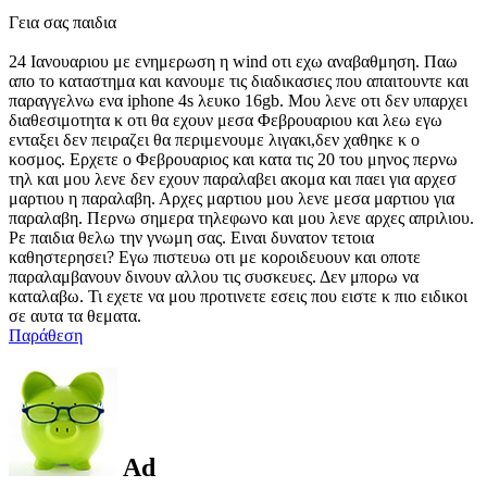
Γεια σας παιδια
24 Ιανουαριου με ενημερωση η wind οτι εχω αναβαθμηση. Παω
απο το καταστημα και κανουμε τις διαδικασιες που απαιτουντε και
παραγγελνω ενα iphone 4s λευκο 16gb. Μου λενε οτι δεν υπαρχει
διαθεσιμοτητα κ οτι θα εχουν μεσα Φεβρουαριου και λεω εγω
ενταξει δεν πειραζει θα περιμενουμε λιγακι,δεν χαθηκε κ ο
κοσμος. Ερχετε ο Φεβρουαριος και κατα τις 20 του μηνος περνω
τηλ και μου λενε δεν εχουν παραλαβει ακομα και παει για αρχεσ
μαρτιου η παραλαβη. Αρχες μαρτιου μου λενε μεσα μαρτιου για
παραλαβη. Περνω σημερα τηλεφωνο και μου λενε αρχες απριλιου.
Ρε παιδια θελω την γνωμη σας. Ειναι δυνατον τετοια
καθηστερησει? Εγω πιστευω οτι με κοροιδευουν και οποτε
παραλαμβανουν δινουν αλλου τις συσκευες. Δεν μπορω να
καταλαβω. Τι εχετε να μου προτινετε εσεις που ειστε κ πιο ειδικοι
σε αυτα τα θεματα.
Παράθεση
Ad