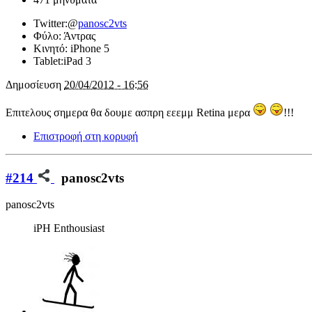
Twitter:
@
panosc2vts
Φύλο:
Άντρας
Κινητό:
iPhone 5
Tablet:
iPad 3
Δημοσίευση
20/04/2012 - 16:56
Επιτελους σημερα θα δουμε ασπρη εεεμμ Retina μερα
!!!
Επιστροφή στη κορυφή
#214
panosc2vts
panosc2vts
iPH Enthousiast