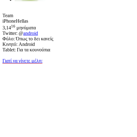
Team
iPhoneHellas
16
3,14
μηνύματα
Twitter: @
android
Φύλο: Όπως το δει κανείς
Κινητό: Android
Tablet: Για τα κουνούπια
Γιατί να γίνετε μέλη;