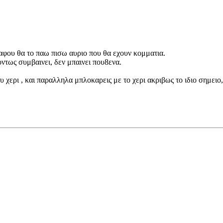
, αφου θα το παω πισω αυριο που θα εχουν κομματια.
οντως συμβαινει, δεν μπαινει που8ενα.
 χερι , και παραλληλα μπλοκαρεις με το χερι ακριβως το ιδιο σημειο,