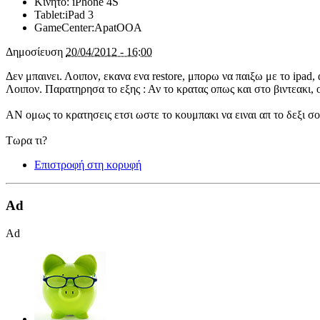
Κινητό:
iPhone 4S
Tablet:
iPad 3
GameCenter:
ApatOOA
Δημοσίευση
20/04/2012 - 16:00
Δεν μπαινει. Λοιπον, εκανα ενα restore, μπορω να παιξω με το ipad
Λοιπον. Παρατηρησα το εξης : Αν το κρατας οπως και στο βιντεακι, 
ΑΝ ομως το κρατησεις ετσι ωστε το κουμπακι να ειναι απ το δεξι σου
Τωρα τι?
Επιστροφή στη κορυφή
Ad
Ad