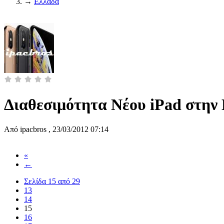
→
Ελλάδα
Διαθεσιμότητα Νέου iPad στην
Από
ipacbros
,
23/03/2012 07:14
«
←
Σελίδα 15 από 29
13
14
15
16