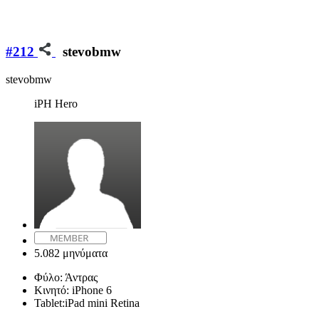
#212
stevobmw
stevobmw
iPH Hero
5.082 μηνύματα
Φύλο:
Άντρας
Κινητό:
iPhone 6
Tablet:
iPad mini Retina