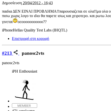
Δημοσίευση
20/04/2012 - 16:43
παιδια ΔΕΝ ΕΙΝΑΙ ΠΡΟΒΛΗΜΑ!!παρουσιαζεται σε ολα!!μα ολα ομως!!
πισω χωρις λογο το ιδιο θα παρετε ισως και χειροτερο. και ρωτω λοιπ
γινεται
οεοοοοοοοοοοο??
iPhoneHellas Quality Test Labs (IHQTL)
Επιστροφή στη κορυφή
#213
panosc2vts
panosc2vts
iPH Enthousiast
471 μηνύματα