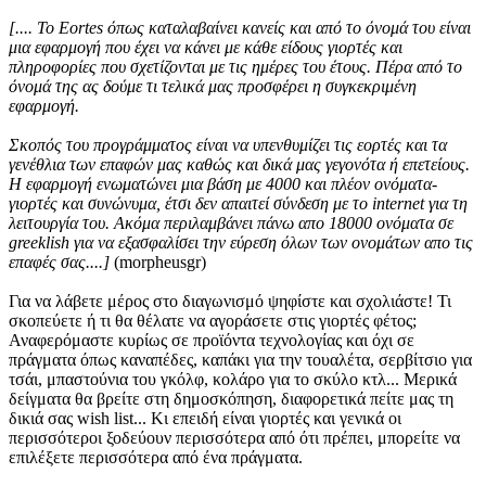
[.... Το Eortes όπως καταλαβαίνει κανείς και από το όνομά του είναι
μια εφαρμογή που έχει να κάνει με κάθε είδους γιορτές και
πληροφορίες που σχετίζονται με τις ημέρες του έτους. Πέρα από το
όνομά της ας δούμε τι τελικά μας προσφέρει η συγκεκριμένη
εφαρμογή.
Σκοπός του προγράμματος είναι να υπενθυμίζει τις εορτές και τα
γενέθλια των επαφών μας καθώς και δικά μας γεγονότα ή επετείους.
Η εφαρμογή ενωματώνει μια βάση με 4000 και πλέον ονόματα-
γιορτές και συνώνυμα, έτσι δεν απαιτεί σύνδεση με το internet για τη
λειτουργία του. Ακόμα περιλαμβάνει πάνω απο 18000 ονόματα σε
greeklish για να εξασφαλίσει την εύρεση όλων των ονομάτων απο τις
επαφές σας....]
(morpheusgr)
Για να λάβετε μέρος στο διαγωνισμό ψηφίστε και σχολιάστε! Τι
σκοπεύετε ή τι θα θέλατε να αγοράσετε στις γιορτές φέτος;
Αναφερόμαστε κυρίως σε προϊόντα τεχνολογίας και όχι σε
πράγματα όπως καναπέδες, καπάκι για την τουαλέτα, σερβίτσιο για
τσάι, μπαστούνια του γκόλφ, κολάρο για το σκύλο κτλ... Μερικά
δείγματα θα βρείτε στη δημοσκόπηση, διαφορετικά πείτε μας τη
δικιά σας wish list... Κι επειδή είναι γιορτές και γενικά οι
περισσότεροι ξοδεύουν περισσότερα από ότι πρέπει, μπορείτε να
επιλέξετε περισσότερα από ένα πράγματα.