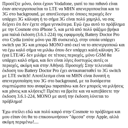
Προσέξτε μόνο, όσοι έχουν Vodafone, γιατί το πιο πιθανό είναι
όταν απενεργοποιείται το LTE να ΜΗΝ απενεργοποιείται και το
3G στο background, με αποτέλεσμα σε όποιες περιοχές δεν
υπάρχει 3G κάλυψη ή το σήμα 3G είναι πολύ χαμηλό, να σας
δείχνει ότι δεν έχετε σήμα γενικότερα. Εγώ έχω αυτό το πρόβλημα
με την Cosmote στο iPhone 5, και μετά από πολύ ψάξιμο βρήκα
μια παλιά έκδοση (3.6.1-224) της εφαρμογής Battery Doctor Pro
στο Cydia (οπότε μόνο για JB συσκευές), στην οποία υπάρχει
switch για 3G και μπορώ ΜΟΝΟ από εκεί να το απενεργοποιώ και
να έχω καλό σήμα να μιλάω όπου δεν υπάρχει καλή κάλυψη 3G
(για LTE/4G δεν μιλάμε σε τέτοιες περιοχές, μόνο GSM θα
υπάρχει καλό σήμα, και δεν είναι λίγες δυστυχώς αυτές οι
περιοχές, ακόμη και στην Αθήνα). Προσοχή: Στην τελευταία
έκδοση του Battery Doctor Pro έχει αντικατασταθεί το 3G switch
με LTE switch! Αποτέλεσμα είναι να ΜΗΝ είναι δυνατή η
απενεργοποίηση του 3G στο background, με τα δυσάρεστα
συμπτώματα που αναφέρω παραπάνω και δεν μπορείς να μιλήσεις
και χάνεις και κλήσεις!! Πρέπει να βρείτε και να κατεβάσετε την
έκδοση 3.6.1-224, ΜΟΝΟ με αυτή την έκδοση λύνεται το
πρόβλημα!
Έχω στείλει εδώ και πολύ καιρό στην Cosmote το πρόβλημα και
μου είπαν ότι θα το επικοινωνήσουν "άμεσα" στην Apple, αλλά
ακόμη περιμένω!....