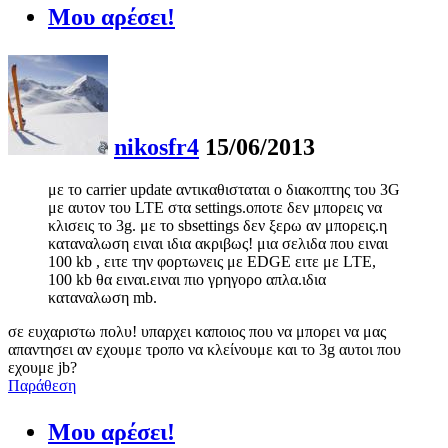
Μου αρέσει!
nikosfr4
15/06/2013
με το carrier update αντικαθισταται ο διακοπτης του 3G
με αυτον του LTE στα settings.οποτε δεν μπορεις να
κλισεις το 3g. με το sbsettings δεν ξερω αν μπορεις.η
καταναλωση ειναι ιδια ακριβως! μια σελιδα που ειναι
100 kb , ειτε την φορτωνεις με EDGE ειτε με LTE,
100 kb θα ειναι.ειναι πιο γρηγορο απλα.ιδια
καταναλωση mb.
σε ευχαριστω πολυ! υπαρχει καποιος που να μπορει να μας
απαντησει αν εχουμε τροπο να κλείνουμε και το 3g αυτοι που
εχουμε jb?
Παράθεση
Μου αρέσει!