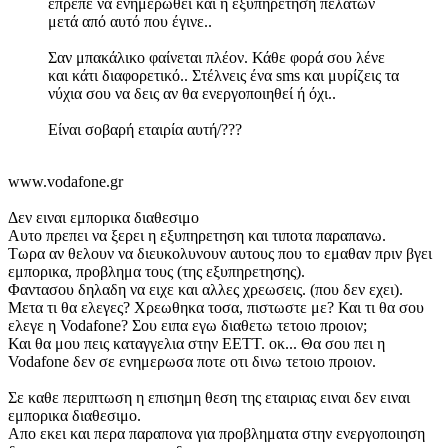
έπρεπε να ενημερωθεί και η εξυπηρέτηση πελατών
μετά από αυτό που έγινε..
Σαν μπακάλικο φαίνεται πλέον. Κάθε φορά σου λένε
και κάτι διαφορετικό.. Στέλνεις ένα sms και μυρίζεις τα
νύχια σου να δεις αν θα ενεργοποιηθεί ή όχι..
Είναι σοβαρή εταιρία αυτή/???
www.vodafone.gr
Δεν ειναι εμπορικα διαθεσιμο
Αυτο πρεπει να ξερει η εξυπηρετηση και τιποτα παραπανω.
Τωρα αν θελουν να διευκολυνουν αυτους που το εμαθαν πριν βγει
εμπορικα, προβλημα τους (της εξυπηρετησης).
Φαντασου δηλαδη να ειχε και αλλες χρεωσεις. (που δεν εχει).
Μετα τι θα ελεγες? Χρεωθηκα τοσα, πιστωστε με? Και τι θα σου
ελεγε η Vodafone? Σου ειπα εγω διαθετω τετοιο προιον;
Και θα μου πεις καταγγελια στην ΕΕΤΤ. οκ... Θα σου πει η
Vodafone δεν σε ενημερωσα ποτε οτι δινω τετοιο προιον.
Σε καθε περιπτωση η επισημη θεση της εταιριας ειναι δεν ειναι
εμπορικα διαθεσιμο.
Απο εκει και περα παραπονα για προβληματα στην ενεργοποιηση