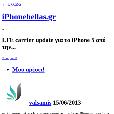
← Ελλάδα
iPhonehellas.gr
»
LTE carrier update για το iPhone 5 από
την...
« ←
→ »
Μου αρέσει!
valsamis
15/06/2013
μολις πηρα τηλ voda και μου ειπαν οτι μεσα σε βδομαδα επισημα