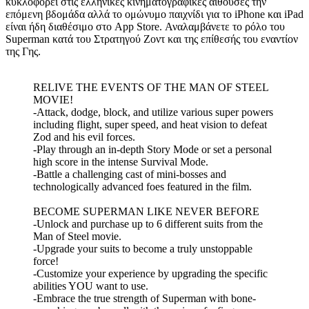
κυκλοφορεί στις ελληνικές κινηματογραφικές αίθουσες την
επόμενη βδομάδα αλλά το ομώνυμο παιχνίδι για το iPhone και iPad
είναι ήδη διαθέσιμο στο App Store. Αναλαμβάνετε το ρόλο του
Superman κατά του Στρατηγού Ζοντ και της επίθεσής του εναντίον
της Γης.
RELIVE THE EVENTS OF THE MAN OF STEEL
MOVIE!
-Attack, dodge, block, and utilize various super powers
including flight, super speed, and heat vision to defeat
Zod and his evil forces.
-Play through an in-depth Story Mode or set a personal
high score in the intense Survival Mode.
-Battle a challenging cast of mini-bosses and
technologically advanced foes featured in the film.
BECOME SUPERMAN LIKE NEVER BEFORE
-Unlock and purchase up to 6 different suits from the
Man of Steel movie.
-Upgrade your suits to become a truly unstoppable
force!
-Customize your experience by upgrading the specific
abilities YOU want to use.
-Embrace the true strength of Superman with bone-