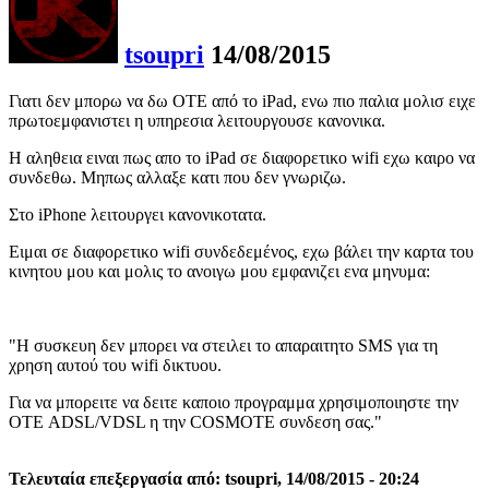
tsoupri
14/08/2015
Γιατι δεν μπορω να δω ΟΤΕ από το iPad, ενω πιο παλια μολισ ειχε
πρωτοεμφανιστει η υπηρεσια λειτουργουσε κανονικα.
Η αληθεια ειναι πως απο το iPad σε διαφορετικο wifi εχω καιρο να
συνδεθω. Μηπως αλλαξε κατι που δεν γνωριζω.
Στο iPhone λειτουργει κανονικοτατα.
Ειμαι σε διαφορετικο wifi συνδεδεμένος, εχω βάλει την καρτα του
κινητου μου και μολις το ανοιγω μου εμφανιζει ενα μηνυμα:
"Η συσκευη δεν μπορει να στειλει το απαραιτητο SMS για τη
χρηση αυτού του wifi δικτυου.
Για να μπορειτε να δειτε καποιο προγραμμα χρησιμοποιηστε την
ΟΤΕ ADSL/VDSL η την COSMOTE συνδεση σας."
Τελευταία επεξεργασία από: tsoupri, 14/08/2015 - 20:24