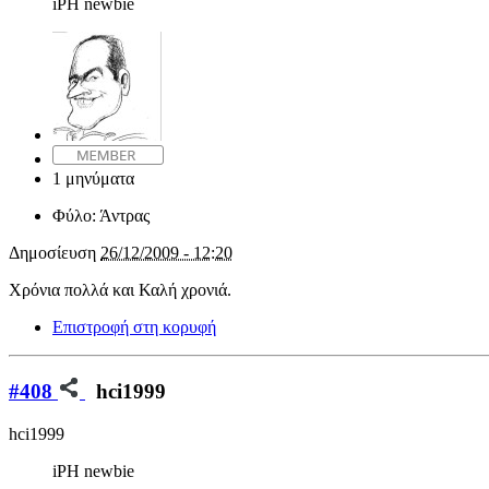
iPH newbie
1 μηνύματα
Φύλο:
Άντρας
Δημοσίευση
26/12/2009 - 12:20
Χρόνια πολλά και Καλή χρονιά.
Επιστροφή στη κορυφή
#408
hci1999
hci1999
iPH newbie