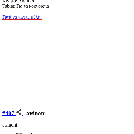
Κινητό: Android
Tablet: Για τα κουνούπια
Γιατί να γίνετε μέλη;
#407
atsinoni
atsinoni