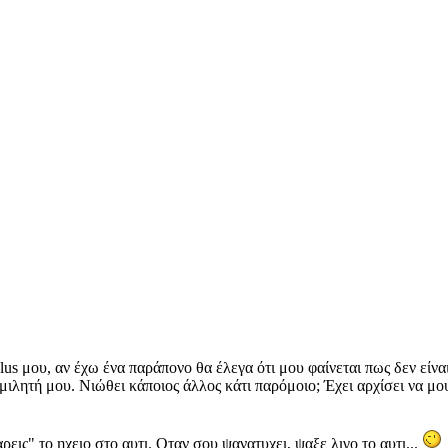
us μου, αν έχω ένα παράπονο θα έλεγα ότι μου φαίνεται πως δεν είνα
λητή μου. Νιώθει κάποιος άλλος κάτι παρόμοιο; Έχει αρχίσει να μου 
ρεις" το ηχειο στο αυτι. Οταν σου ψανατυχει, ψαξε λιγο το αυτι...