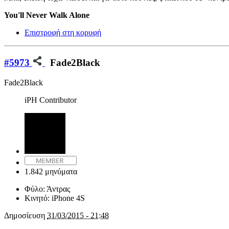
You'll Never Walk Alone
Επιστροφή στη κορυφή
#5973
Fade2Black
Fade2Black
iPH Contributor
1.842 μηνύματα
Φύλο:
Άντρας
Κινητό:
iPhone 4S
Δημοσίευση
31/03/2015 - 21:48