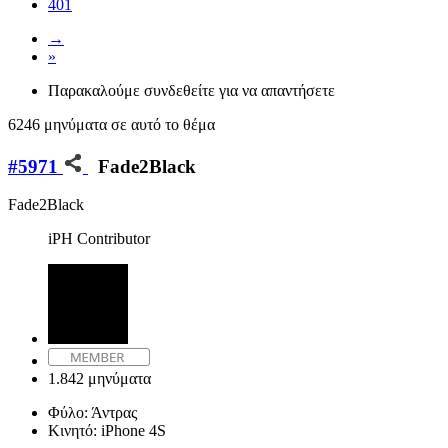
401
→
»
Παρακαλούμε συνδεθείτε για να απαντήσετε
6246 μηνύματα σε αυτό το θέμα
#5971
Fade2Black
Fade2Black
iPH Contributor
1.842 μηνύματα
Φύλο:
Άντρας
Κινητό:
iPhone 4S