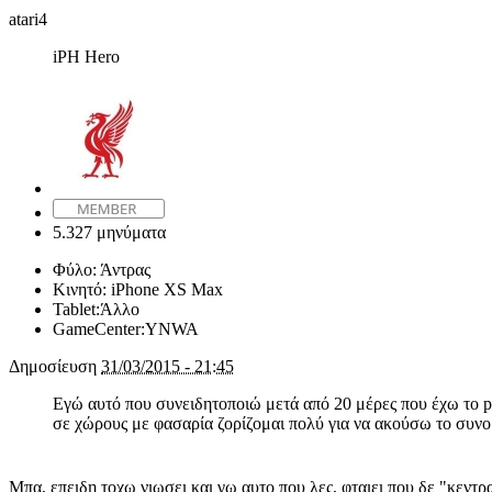
atari4
iPH Hero
5.327 μηνύματα
Φύλο:
Άντρας
Κινητό:
iPhone XS Max
Tablet:
Άλλο
GameCenter:
YNWA
Δημοσίευση
31/03/2015 - 21:45
Εγώ αυτό που συνειδητοποιώ μετά από 20 μέρες που έχω το pl
σε χώρους με φασαρία ζορίζομαι πολύ για να ακούσω το συνομι
Μπα, επειδη τοχω νιωσει και γω αυτο που λες, φταιει που δε "κεντρα