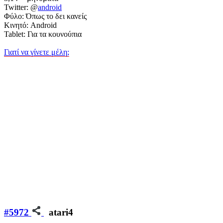
Twitter: @
android
Φύλο: Όπως το δει κανείς
Κινητό: Android
Tablet: Για τα κουνούπια
Γιατί να γίνετε μέλη;
#5972
atari4