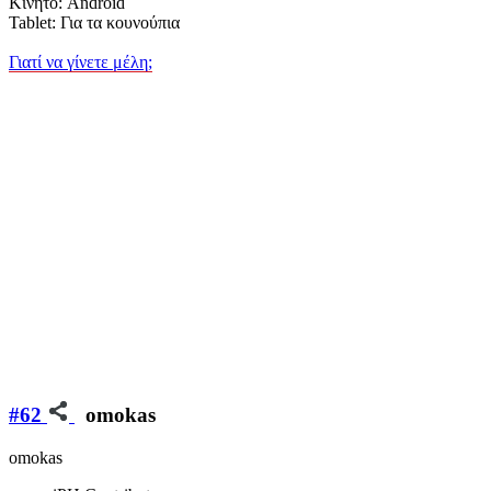
Κινητό: Android
Tablet: Για τα κουνούπια
Γιατί να γίνετε μέλη;
#62
omokas
omokas