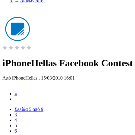
→
Διαγωνισμοί
iPhoneHellas Facebook Contest
Από
iPhoneHellas
,
15/03/2010 16:01
«
←
Σελίδα 5 από 9
3
4
5
6