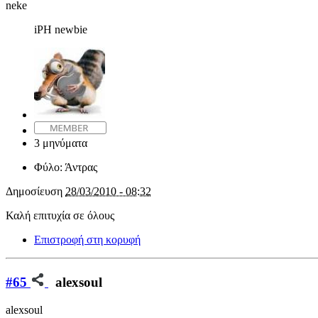
neke
iPH newbie
3 μηνύματα
Φύλο:
Άντρας
Δημοσίευση
28/03/2010 - 08:32
Καλή επιτυχία σε όλους
Επιστροφή στη κορυφή
#65
alexsoul
alexsoul