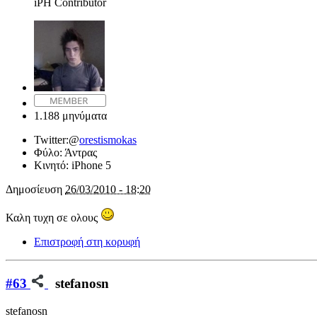
iPH Contributor
1.188 μηνύματα
Twitter:
@
orestismokas
Φύλο:
Άντρας
Κινητό:
iPhone 5
Δημοσίευση
26/03/2010 - 18:20
Καλη τυχη σε ολους
Επιστροφή στη κορυφή
#63
stefanosn
stefanosn