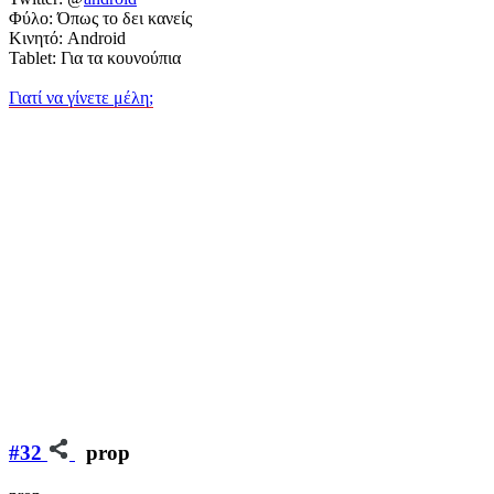
Φύλο: Όπως το δει κανείς
Κινητό: Android
Tablet: Για τα κουνούπια
Γιατί να γίνετε μέλη;
#32
prop