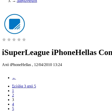
→
Διαγωνισμοί
iSuperLeague iPhoneHellas Con
Από
iPhoneHellas
,
12/04/2010 13:24
←
Σελίδα 3 από 5
1
2
3
4
5