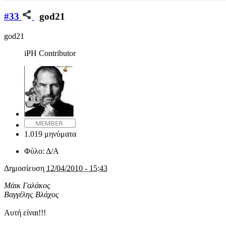
#33
god21
god21
iPH Contributor
1.019 μηνύματα
Φύλο:
Δ/Α
Δημοσίευση
12/04/2010 - 15:43
Μάικ Γαλάκος
Βαγγέλης Βλάχος
Αυτή είναι!!!