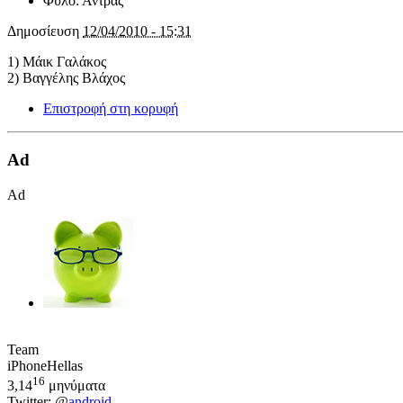
Φύλο:
Άντρας
Δημοσίευση
12/04/2010 - 15:31
1) Μάικ Γαλάκος
2) Βαγγέλης Βλάχος
Επιστροφή στη κορυφή
Ad
Ad
Team
iPhoneHellas
16
3,14
μηνύματα
Twitter: @
android