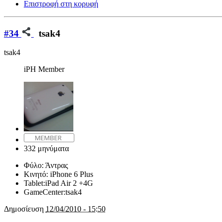
Επιστροφή στη κορυφή
#34
tsak4
tsak4
iPH Member
332 μηνύματα
Φύλο:
Άντρας
Κινητό:
iPhone 6 Plus
Tablet:
iPad Air 2 +4G
GameCenter:
tsak4
Δημοσίευση
12/04/2010 - 15:50