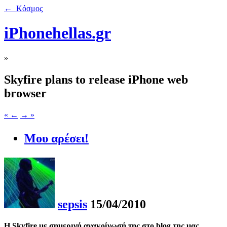
← Κόσμος
iPhonehellas.gr
»
Skyfire plans to release iPhone web
browser
« ←
→ »
Μου αρέσει!
sepsis
15/04/2010
H Skyfire με σημερινή ανακοίνωσή της στο blog της μας