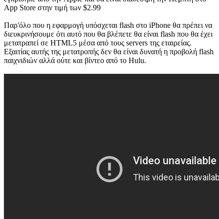
App Store στην τιμή των $2.99
Παρ'όλο που η εφαρμογή υπόσχεται flash στο iPhone θα πρέπει να
διευκρινήσουμε ότι αυτό που θα βλέπετε θα είναι flash που θα έχει
μετατραπεί σε HTML5 μέσα από τους servers της εταιρείας.
Εξαιτίας αυτής της μετατροπής δεν θα είναι δυνατή η προβολή flash
παιχνιδιών αλλά ούτε και βίντεο από το Hulu.