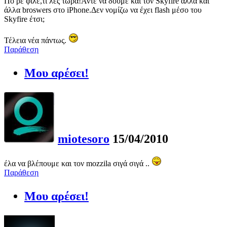
Πο ρε φίλε,τι λές τώρα!Άντε να δούμε και τον Skyfire αλλά και
άλλα broswers στο iPhone.Δεν νομίζω να έχει flash μέσο του
Skyfire έτσι;
Τέλεια νέα πάντως.
Παράθεση
Μου αρέσει!
miotesoro
15/04/2010
έλα να βλέπουμε και τον mozzila σιγά σιγά ..
Παράθεση
Μου αρέσει!