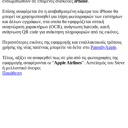
ενσωματωθούν σε επόμενες συσκευές
iPhone
.
Eπίσης αναφέρεται ότι η
αναβαθμισμένη κάμερα
του iPhone θα
μπορεί να χρησιμοποιηθεί για λήψη φωτογραφιών των εισιτηρίων
και άλλων εγγράφων, στα οποία θα εφαρμόζεται οπτική
αναγνώριση χαρακτήρων (OCR), ανάγνωση barcode, και/ή
ανάγνωση QR code για ανάκτηση πληροφοριών από τις εικόνες.
Περισσότερες εικόνες της εφαρμογής και εναλλακτικούς τρόπους
χρήσης της νέας πατέντας μπορείτε να δείτε στο
PatentlyApple
.
Τέλος, αξίζει να αναφερθεί πως σε μία από τις φωτογραφίες της
εφαρμογής αναφέρονται οι "
Apple Airlines
". Αστεϊσμός του Steve
ή μελλοντικό όνειρο;
Παράθεση