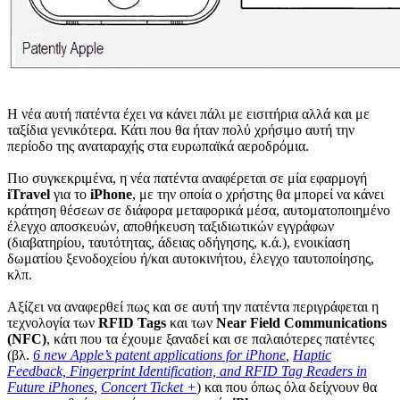
H νέα αυτή πατέντα έχει να κάνει πάλι με εισιτήρια αλλά και με
ταξίδια γενικότερα. Κάτι που θα ήταν πολύ χρήσιμο αυτή την
περίοδο της αναταραχής στα ευρωπαϊκά αεροδρόμια.
Πιο συγκεκριμένα, η νέα πατέντα αναφέρεται σε μία εφαρμογή
iTravel
για το
iPhone
, με την οποία ο χρήστης θα μπορεί να κάνει
κράτηση θέσεων σε διάφορα μεταφορικά μέσα, αυτοματοποιημένο
έλεγχο αποσκευών, αποθήκευση ταξιδιωτικών εγγράφων
(διαβατηρίου, ταυτότητας, άδειας οδήγησης, κ.ά.), ενοικίαση
δωματίου ξενοδοχείου ή/και αυτοκινήτου, έλεγχο ταυτοποίησης,
κλπ.
Αξίζει να αναφερθεί πως και σε αυτή την πατέντα περιγράφεται η
τεχνολογία των
RFID Tags
και των
Near Field Communications
(NFC)
, κάτι που τα έχουμε ξαναδεί και σε παλαιότερες πατέντες
(βλ.
6 new Apple’s patent applications for iPhone
,
Haptic
Feedback, Fingerprint Identification, and RFID Tag Readers in
Future iPhones
,
Concert Ticket +
) και που όπως όλα δείχνουν θα