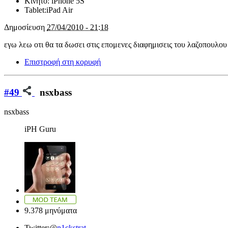
Κινητό:
iPhone 5S
Tablet:
iPad Air
Δημοσίευση
27/04/2010 - 21:18
εγω λεω οτι θα τα δωσει στις επομενες διαφημισεις του λαζοπουλου
Επιστροφή στη κορυφή
#49
nsxbass
nsxbass
iPH Guru
9.378 μηνύματα
Twitter:
@
n1ckstrat