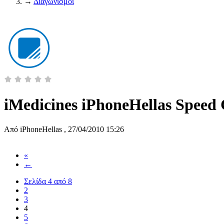
→
Διαγωνισμοί
iMedicines iPhoneHellas Speed 
Από
iPhoneHellas
,
27/04/2010 15:26
«
←
Σελίδα 4 από 8
2
3
4
5