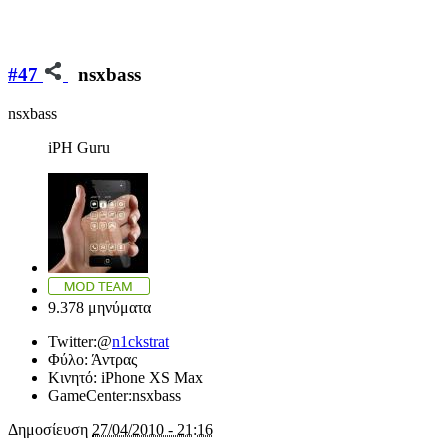
#47
nsxbass
nsxbass
iPH Guru
9.378 μηνύματα
Twitter:
@
n1ckstrat
Φύλο:
Άντρας
Κινητό:
iPhone XS Max
GameCenter:
nsxbass
Δημοσίευση
27/04/2010 - 21:16