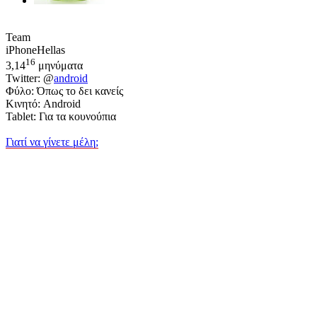
Team
iPhoneHellas
16
3,14
μηνύματα
Twitter: @
android
Φύλο: Όπως το δει κανείς
Κινητό: Android
Tablet: Για τα κουνούπια
Γιατί να γίνετε μέλη;