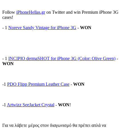
Follow
iPhoneHellas.gr
on Twitter and win Premium iPhone 3G
cases!
- 1
Noreve Sandy Vintage for iPhone 3G
-
WON
- 1
INCIPIO dermaSHOT for iPhone 3G (Color: Olive Green)
-
WON
-1
PDO Flipp Premium Leather Case
-
WON
-1
Artwizz SeeJacket Crystal
-
WON
!
Για να λάβετε μέρος στον διαγωνισμό θα πρέπει απλά να