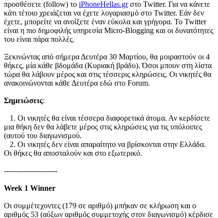
προσθέσετε (follow) το
iPhoneHellas.gr
στο Twitter. Για να κάνετε
κάτι τέτοιο χρειάζεται να έχετε λογαριασμό στο Twitter. Εάν δεν
έχετε, μπορείτε να ανοίξετε έναν εύκολα και γρήγορα. Το Twitter
είναι η πιο δημοφιλής υπηρεσία Micro-Blogging και οι δυνατότητες
του είναι πάρα πολλές.
Ξεκινώντας από σήμερα Δευτέρα 30 Μαρτίου, θα μοιραστούν οι 4
θήκες, μία κάθε βδομάδα (Κυριακή βράδυ). Όσοι μπουν στη λίστα
τώρα θα λάβουν μέρος και στις τέσσερις κληρώσεις. Οι νικητές θα
ανακοινώνονται κάθε Δευτέρα εδώ στο Forum.
Σημειώσεις
:
1. Οι νικητές θα είναι τέσσερα διαφορετικά άτομα. Αν κερδίσετε
μια θήκη δεν θα λάβετε μέρος στις κληρώσεις για τις υπόλοιπες
(αυτού του διαγωνισμού.
2. Οι νικητές δεν είναι απαραίτητο να βρίσκονται στην Ελλάδα.
Οι θήκες θα αποσταλούν και στο εξωτερικό.
----------------------
Week 1 Winner
Οι συμμέτεχοντες (179 σε αριθμό) μπήκαν σε κλήρωση και ο
αριθμός 53 (αύξων αριθμός συμμετοχής στον διαγωνισμό) κέρδισε