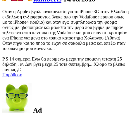
Οταν η Apple εβγαλε ανακοινωση για το iPhone 3G στην Ελλαδα η
εκδηλωση ενδιαφεροντος βγηκε απο την Vodafone περιπου οπως
με το iPhone4 (ιουλιο) και οταν εγω συμπληρωσα την φορμα
οντως με ηδοποιησαν και μαλιστα την μερα που βγηκε με πηραν
τηλεφωνο απτα κεντρικο της Vodafone και μου ειπαν οτι κρατησαν
ενα iPhone για μενα στο τοπικο καταστημα Χολαργου (Αθηνα) .
Οταν πηγα και το πηρα το ειχαν σε σακουλα μεσα και απεξω ηταν
το επωνημο μου κανονικα...
P.S 14 σημερα, Εγω θα περιμενω μεχρι την επομενη τεταρτη 25
δηλαδη.. αν Δεν βγει μεχρι 25 τοτε σεπτεμβρη... Χλομο το βλεπω
παντως ;D
Παράθεση
Ad