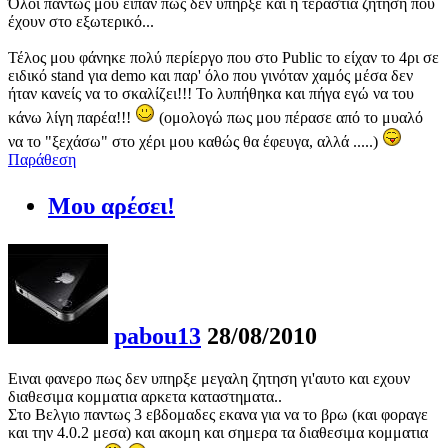
Όλοι πάντως μου είπαν πως δεν υπήρξε και η τεράστια ζήτηση που
έχουν στο εξωτερικό...
Τέλος μου φάνηκε πολύ περίεργο που στο Public το είχαν το 4ρι σε
ειδικό stand για demo και παρ' όλο που γινόταν χαμός μέσα δεν
ήταν κανείς να το σκαλίζει!!! Το λυπήθηκα και πήγα εγώ να του
κάνω λίγη παρέα!!!
(ομολογώ πως μου πέρασε από το μυαλό
να το "ξεχάσω" στο χέρι μου καθώς θα έφευγα, αλλά .....)
Παράθεση
Μου αρέσει!
pabou13
28/08/2010
Ειναι φανερο πως δεν υπηρξε μεγαλη ζητηση γι'αυτο και εχουν
διαθεσιμα κομματια αρκετα καταστηματα..
Στο Βελγιο παντως 3 εβδομαδες εκανα για να το βρω (και φοραγε
και την 4.0.2 μεσα) και ακομη και σημερα τα διαθεσιμα κομματια