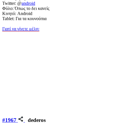
Twitter: @
android
Φύλο: Όπως το δει κανείς
Κινητό: Android
Tablet: Για τα κουνούπια
Γιατί να γίνετε μέλη;
#1967
dederos