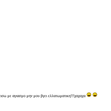
τισω με αγιασμο μην μου βγει ελλατωματικη!!!χαχαχα