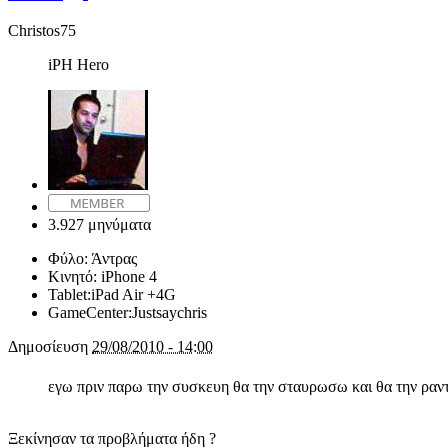
Christos75
iPH Hero
3.927 μηνύματα
Φύλο:
Άντρας
Κινητό:
iPhone 4
Tablet:
iPad Air +4G
GameCenter:
Justsaychris
Δημοσίευση
29/08/2010 - 14:00
εγω πριν παρω την συσκευη θα την σταυρωσω και θα την ραν
Ξεκίνησαν τα προβλήματα ήδη ?