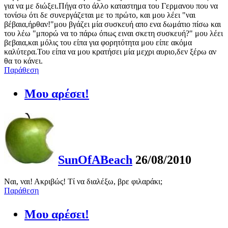
για να με διώξει.Πήγα στο άλλο καταστημα του Γερμανου που να
τονίσω ότι δε συνεργάζεται με το πρώτο, και μου λέει "ναι
βέβαια,ήρθαν!"μου βγάζει μία συσκευή απο ενα δωμάτιο πίσω και
του λέω "μπορώ να το πάρω όπως ειναι σκετη συσκευή?" μου λέει
βεβαια,και μόλις του είπα για φορητότητα μου είπε ακόμα
καλύτερα.Του είπα να μου κρατήσει μία μεχρι αυριο,δεν ξέρω αν
θα το κάνει.
Παράθεση
Μου αρέσει!
SunOfABeach
26/08/2010
Ναι, ναι! Ακριβώς! Τί να διαλέξω, βρε φιλαράκι;
Παράθεση
Μου αρέσει!