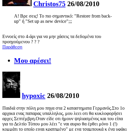
Christos75
26/08/2010
Α! Βρε σεις! Το πιο σημαντικό: "Restore from back-
up" ή "Set up as new device";;;
Εννοείς στο 4-άρι για να μην χάσεις τα δεδομένα του
προηγούμενου ? ? ?
Παράθεση
Μου αρέσει!
hypoxic
26/08/2010
Παιδιά στην πόλη μου πηγα στα 2 καταστηματα Γερμανός.Στο 1ο
αρχικα ενας παπαρας υπαλληλος, μου λεει οτι θα κυκλοφορήσει
αρχες Σεπτέμβρη.Οταν είδε οτι ήμουν ψηλιασμένος και του είπα
για το Δελτίο Τύπου μου λέει "ε ναι αυριο θα έρθει μόνο 1 (!)
κομμάτι το οποίο ειναι κρατημένο" με ενα τσαμπουκά κ ένα υφάκι