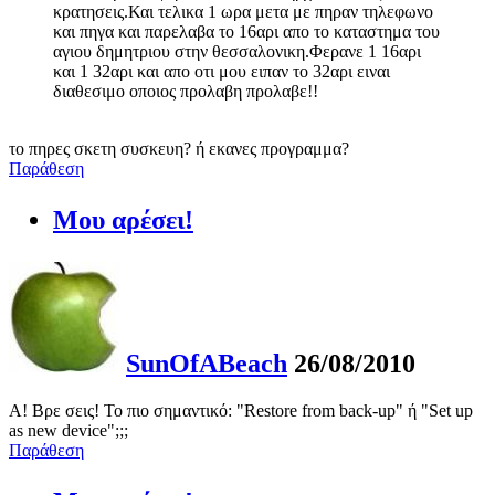
κρατησεις.Και τελικα 1 ωρα μετα με πηραν τηλεφωνο
και πηγα και παρελαβα το 16αρι απο το καταστημα του
αγιου δημητριου στην θεσσαλονικη.Φερανε 1 16αρι
και 1 32αρι και απο οτι μου ειπαν το 32αρι ειναι
διαθεσιμο οποιος προλαβη προλαβε!!
το πηρες σκετη συσκευη? ή εκανες προγραμμα?
Παράθεση
Μου αρέσει!
SunOfABeach
26/08/2010
Α! Βρε σεις! Το πιο σημαντικό: "Restore from back-up" ή "Set up
as new device";;;
Παράθεση