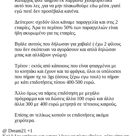
Καταρχας φίλε tasgr86 εκ λαμβάνω χιουμορίστικα
αυτό που λες ,για να μην πλακωθούμε εδω μέσα ,γιατί
εγώ ποτέ δεν προσέβαλα κανένα.
Δεύτερον: σχεδόν όλοι κάναμε παραγγελία και στις 2
εταιρίες. Άρα το περίπου 50% των παραγγελιών είναι
ήδη ακυρωμένο για τις εταιρίες.
Βγάλε αυτούς που δήλωσαν για χαβαλέ ( έχω 2 φίλους
που δεν σκόπευαν να αγοράσουν και απλά δηλώσαν
μπας και αλλάξουν γνώμη)
Τρίτον : εκτός από κάποιους που είναι φτιαγμένοι με
το κινητάκι και έχουν και τα φράγκα, όλοι οι υπόλοιποι
που πήραν πχ το 3gs (όσους ξέρω εγω τουλ) το πήραν
με κάτι επιδοτήσεις τύπου 400-500 ευρώ.
Άλλο όμως να πάρεις επιδότηση με μεγάλο
πρόγραμμα και να δώσεις άλλα 100 ευρώ και άλλο
άλλα 300 με 400 ευρώ μετρητά σε τέτοιους καιρούς.
Επίσης αν τελίκως κοπούν οι επιδοτήσεις ακόμα
χειρότερα.
@ Dream21 +1