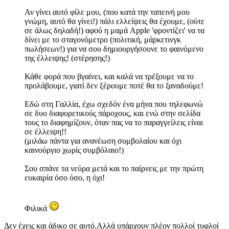
Αν γίνει αυτό φίλε μου, (που κατά την ταπεινή μου
γνώμη, αυτό θα γίνει!) πάλι ελλείψεις θα έχουμε, (ούτε
σε άλως δηλαδή!) αφού η μαμά Apple 'φροντίζει' να τα
δίνει με το σταγονόμετρο (πολιτική, μάρκετινγκ
πωλήσεων!) για να σου δημιουργήσουνε το φαινόμενο
της έλλειψης! (στέρησης!)
Κάθε φορά που βγαίνει, και καλά να τρέξουμε να το
προλάβουμε, γιατί δεν ξέρουμε ποτέ θα το ξαναδούμε!
Εδώ στη Γαλλία, έχω σχεδόν ένα μήνα που τηλεφωνώ
σε δυο διαφορετικούς πάροχους, και ενώ στην σελίδα
τους το διαφημίζουν, όταν πας να το παραγγείλεις είναι
σε έλλειψη!!
(μιλάω πάντα για ανανέωση συμβολαίου και όχι
καινούργιο χωρίς συμβόλαιο!)
Σου σπάνε τα νεύρα μετά και το παίρνεις με την πρώτη
ευκαιρία όσο όσο, η όχι!
Φιλικά
Δεν έχεις και άδικο σε αυτό.Αλλά υπάρχουν πλέον πολλοί τυφλοί