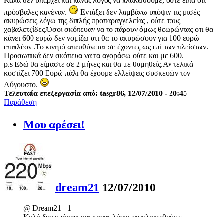
Καλά δεν υπάρχει και κανας λόγος να πλακωθούμε, ούτε είπα οτι
πρόσβαλες κανέναν.
Εντάξει δεν λαμβάνω υπόψιν τις μισές
ακυρώσεις λόγω της διπλής προπαραγγελείας , ούτε τους
χαβαλετζίδες.Όσοι σκόπευαν να το πάρουν όμως θεωρώντας οτι θα
κάνει 600 ευρώ δεν νομίζω οτι θα το ακυρώσουν για 100 ευρώ
επιπλέον .Το κινητό απευθύνεται σε έχοντες ως επί των πλείστων.
Προσωπικά δεν σκόπευα να τα αγοράσω ούτε και με 600.
p.s Εδώ θα είμαστε σε 2 μήνες και θα με θυμηθείς.Αν τελικά
κοστίζει 700 Ευρώ πάλι θα έχουμε ελλείψεις συσκευών τον
Αύγουστο.
Τελευταία επεξεργασία από: tasgr86, 12/07/2010 - 20:45
Παράθεση
Μου αρέσει!
dream21
12/07/2010
@ Dream21 +1
Καλά δεν υπάρχει και κανας λόγος να πλακωθούμε,