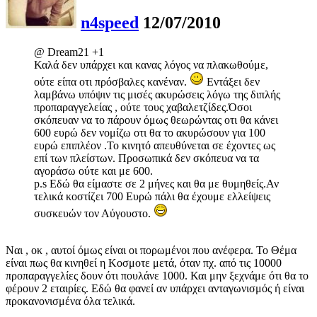
n4speed
12/07/2010
@ Dream21 +1
Καλά δεν υπάρχει και κανας λόγος να πλακωθούμε,
ούτε είπα οτι πρόσβαλες κανέναν.
Εντάξει δεν
λαμβάνω υπόψιν τις μισές ακυρώσεις λόγω της διπλής
προπαραγγελείας , ούτε τους χαβαλετζίδες.Όσοι
σκόπευαν να το πάρουν όμως θεωρώντας οτι θα κάνει
600 ευρώ δεν νομίζω οτι θα το ακυρώσουν για 100
ευρώ επιπλέον .Το κινητό απευθύνεται σε έχοντες ως
επί των πλείστων. Προσωπικά δεν σκόπευα να τα
αγοράσω ούτε και με 600.
p.s Εδώ θα είμαστε σε 2 μήνες και θα με θυμηθείς.Αν
τελικά κοστίζει 700 Ευρώ πάλι θα έχουμε ελλείψεις
συσκευών τον Αύγουστο.
Ναι , οκ , αυτοί όμως είναι οι πορωμένοι που ανέφερα. Το Θέμα
είναι πως θα κινηθεί η Κοσμοτε μετά, όταν πχ. από τις 10000
προπαραγγελίες δουν ότι πουλάνε 1000. Και μην ξεχνάμε ότι θα το
φέρουν 2 εταιρίες. Εδώ θα φανεί αν υπάρχει ανταγωνισμός ή είναι
προκανονισμένα όλα τελικά.