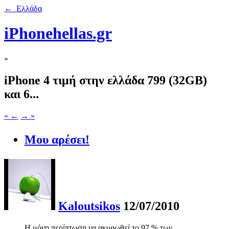
← Ελλάδα
iPhonehellas.gr
»
iPhone 4 τιμή στην ελλάδα 799 (32GB)
και 6...
« ←
→ »
Μου αρέσει!
Kaloutsikos
12/07/2010
Η μόνη περίπτωση να ακυρωθεί το 97 % των