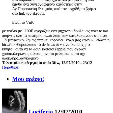
έμαθα ένα συνεργαζόμενο κατάστημα στην
Αγ.Παρασκεύη & τυχαία, από τον tasgr86, το βρήκα
στο link του skroutz.
Είναι το VnP.
ρε παιδια με 1100Ε αγοραζεις ενα μηχανακι δουλευεις πακετο και
παιρνεις ολα τα smartphone...δηλαδη δεν καταλαβαινουν οτι ειναι
1.5 μηνιατικο..?εμεις φταιμε..κοροιδα...καλα μας κανουν...ειδατε η
htc..?400Ευρουλακια το desire..κ δεν ειναι και ασχημο
κινητο...αυτα να τα δουν καποιοι (apple) που σχεδον
χρυσοπληρωνεις τελικα μονο το μηλο..και αυτο οχι
ολοκληρο..δαγκωμενο
Τελευταία επεξεργασία από: 3ftw, 12/07/2010 - 23:12
Παράθεση
Μου αρέσει!
Luciferia
12/07/2010