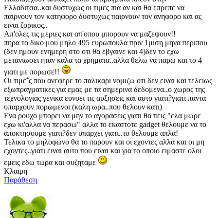
Ελλαδιτσα..και δυστυχως οι τιμες πια αν και θα επρεπε να
παιρνουν τον κατηφορο δυστυχως παιρνουν τον ανηφορο και ας
ειναι ζορικος..
Απ'ολες τις μεριες και απ'οπου μπορουν να μαζεψουν!!
πηρα το δικο μου μηλο 495 ευρωπουλα πριν 1μιση μηνα περιπου
(δεν ημουν ενημερη στο οτι θα εβγαινε και 4)δεν το εχω
μετανιωσει ηταν καλα τα χρηματα..αλλα θελω να παρω και το 4
γιατι με πορωσε!!
Οι τιμε΅ς που ανεφερε το παλικαρι νομιζω οτι δεν ειναι και τελειως
εξωπραγματικες για εμας με τα σημερινα δεδομενα..ο χωρος της
τεχνολογιας γενικα ευνοει τις αυξησεις και αυτο γιατι?γιατι παντα
υπαρχουν πορωμενοι (καλη ωρα..που θελουν κατι)
Ενα ρουχο μπορει να μην το αγορασεις γιατι θα πεις "ελα μωρε
εχω κι'αλλα να περασω" αλλα το εκαστοτε gadget θελουμε να το
αποκτησουμε γιατι?δεν υπαρχει γιατι..το θελουμε απλα!
Τελικα το μηλοφωνο θα το παρουν και οι εχοντες αλλα και οι μη
εχοντες..γιατι ειναι αυτο που ειναι και για το οποιο ειμαστε ολοι
εμεις εδω τωρα και συζηταμε
Κλαιρη
Παράθεση