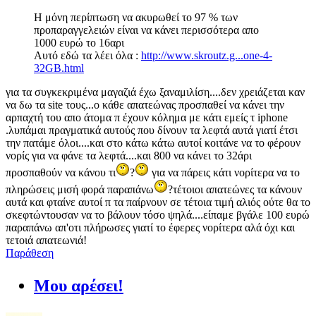
Η μόνη περίπτωση να ακυρωθεί το 97 % των
προπαραγγελειών είναι να κάνει περισσότερα απο
1000 ευρώ το 16αρι
Αυτό εδώ τα λέει όλα :
http://www.skroutz.g...one-4-
32GB.html
για τα συγκεκριμένα μαγαζιά έχω ξαναμιλίση....δεν χρειάζεται καν
να δω τα site τους...ο κάθε απατεώνας προσπαθεί να κάνει την
αρπαχτή του απο άτομα π έχουν κόλημα με κάτι εμείς τ iphone
.λυπάμαι πραγματικά αυτούς που δίνουν τα λεφτά αυτά γιατί έτσι
την πατάμε όλοι....και στο κάτω κάτω αυτοί κοιτάνε να το φέρουν
νορίς για να φάνε τα λεφτά....και 800 να κάνει το 32άρι
προσπαθούν να κάνου τι
?
για να πάρεις κάτι νορίτερα να το
πληρώσεις μισή φορά παραπάνω
?τέτοιοι απατεώνες τα κάνουν
αυτά και φταίνε αυτοί π τα παίρνουν σε τέτοια τιμή αλιός ούτε θα το
σκεφτώντουσαν να το βάλουν τόσο ψηλά....είπαμε βγάλε 100 ευρώ
παραπάνω απ'οτι πλήρωσες γιατί το έφερες νορίτερα αλά όχι και
τετοιά απατεωνιά!
Παράθεση
Μου αρέσει!