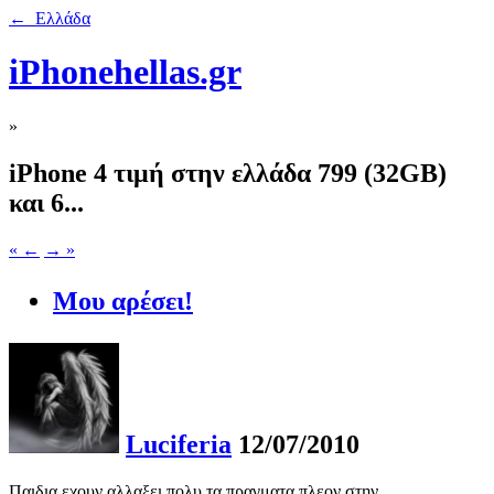
← Ελλάδα
iPhonehellas.gr
»
iPhone 4 τιμή στην ελλάδα 799 (32GB)
και 6...
« ←
→ »
Μου αρέσει!
Luciferia
12/07/2010
Παιδια,εχουν αλλαξει πολυ τα πραγματα πλεον στην