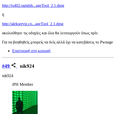
http://rs402.rapidsh...ageTool_2.1.dmg
ή
http://alekserviz.co...ageTool_2.1.dmg
ακολούθησε τις οδηγίες και όλα θα λειτουργούν όπως πρίν.
Για να βοηθηθείς μπορείς να δείς αλλά όχι να κατεβάσεις το Pwnage
Επιστροφή στη κορυφή
#49
nik924
nik924
iPH Member