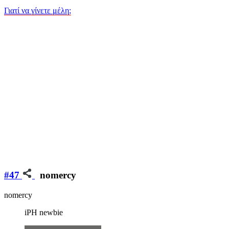
Γιατί να γίνετε μέλη;
#47
nomercy
nomercy
iPH newbie