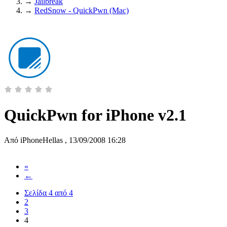
→
Jailbreak
→
RedSnow - QuickPwn (Mac)
QuickPwn for iPhone v2.1
Από
iPhoneHellas
,
13/09/2008 16:28
«
←
Σελίδα 4 από 4
2
3
4