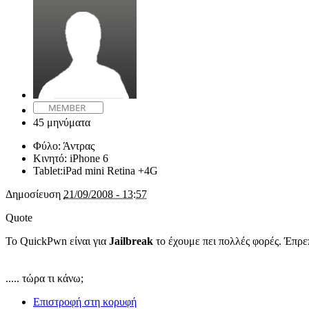
45 μηνύματα
Φύλο:
Άντρας
Κινητό:
iPhone 6
Tablet:
iPad mini Retina +4G
Δημοσίευση
21/09/2008 - 13:57
Quote
Το QuickPwn είναι για
Jailbreak
το έχουμε πει πολλές φορές. Έπρε
..... τώρα τι κάνω;
Επιστροφή στη κορυφή