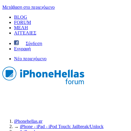
Μετάβαση στο περιεχόμενο
BLOG
FORUM
ΜΕΛΗ
ΑΓΓΕΛΙΕΣ
Σύνδεση
Εγγραφή
Νέο περιεχόμενο
iPhonehellas.gr
→
iPhone - iPad - iPod Touch: Jailbreak/Unlock