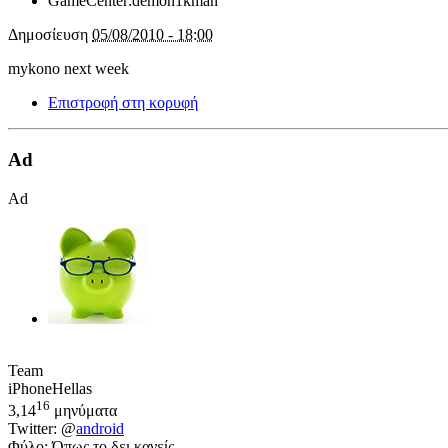
GameCenter:
demon1kman
Δημοσίευση
05/08/2010 - 18:00
mykono next week
Επιστροφή στη κορυφή
Ad
Ad
Team
iPhoneHellas
16
3,14
μηνύματα
Twitter: @
android
Φύλο: Όπως το δει κανείς