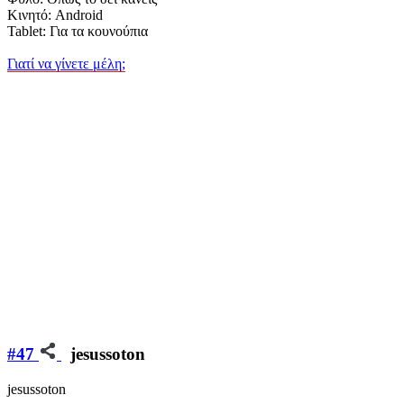
Κινητό: Android
Tablet: Για τα κουνούπια
Γιατί να γίνετε μέλη;
#47
jesussoton
jesussoton