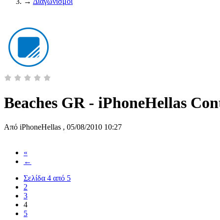
→
Διαγωνισμοί
Beaches GR - iPhoneHellas Con
Από
iPhoneHellas
,
05/08/2010 10:27
«
←
Σελίδα 4 από 5
2
3
4
5