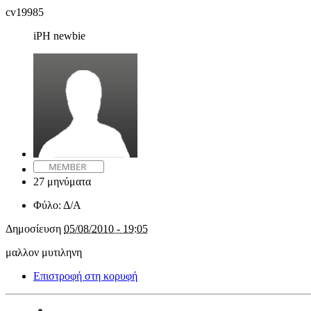
cv19985
iPH newbie
27 μηνύματα
Φύλο:
Δ/Α
Δημοσίευση
05/08/2010 - 19:05
μαλλον μυτιληνη
Επιστροφή στη κορυφή