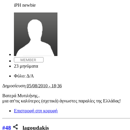
iPH newbie
23 μηνύματα
Φύλο:
Δ/Α
Δημοσίευση
05/08/2010 - 18:36
Βατερά Μυτιλήνης..
μια απ'τις καλύτερες (σχετικά) άγνωστες παραλίες της Ελλάδας!
Επιστροφή στη κορυφή
#48
lagoudakis