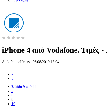
→
Ελλάδα
iPhone 4 από Vodafone. Τιμές 
Από
iPhoneHellas
,
26/08/2010 13:04
«
←
Σελίδα 9 από 44
7
8
9
10