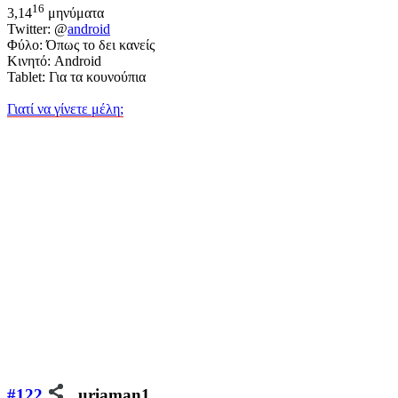
16
3,14
μηνύματα
Twitter: @
android
Φύλο: Όπως το δει κανείς
Κινητό: Android
Tablet: Για τα κουνούπια
Γιατί να γίνετε μέλη;
#122
uriaman1