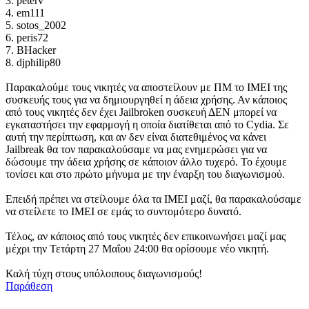
3. peterv
4. em111
5. sotos_2002
6. peris72
7. BHacker
8. djphilip80
Παρακαλούμε τους νικητές να αποστείλουν με ΠΜ το IMEI της
συσκευής τους για να δημιουργηθεί η άδεια χρήσης. Αν κάποιος
από τους νικητές δεν έχει Jailbroken συσκευή ΔΕΝ μπορεί να
εγκαταστήσει την εφαρμογή η οποία διατίθεται από το Cydia. Σε
αυτή την περίπτωση, και αν δεν είναι διατεθιμένος να κάνει
Jailbreak θα τον παρακαλούσαμε να μας ενημερώσει για να
δώσουμε την άδεια χρήσης σε κάποιον άλλο τυχερό. Το έχουμε
τονίσει και στο πρώτο μήνυμα με την έναρξη του διαγωνισμού.
Επειδή πρέπει να στείλουμε όλα τα IMEI μαζί, θα παρακαλούσαμε
να στείλετε το IMEI σε εμάς το συντομότερο δυνατό.
Τέλος, αν κάποιος από τους νικητές δεν επικοινωνήσει μαζί μας
μέχρι την Τετάρτη 27 Μαΐου 24:00 θα ορίσουμε νέο νικητή.
Καλή τύχη στους υπόλοιπους διαγωνισμούς!
Παράθεση