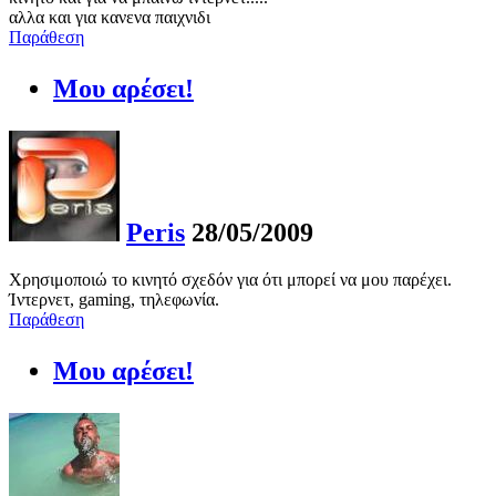
αλλα και για κανενα παιχνιδι
Παράθεση
Μου αρέσει!
Peris
28/05/2009
Χρησιμοποιώ το κινητό σχεδόν για ότι μπορεί να μου παρέχει.
Ίντερνετ, gaming, τηλεφωνία.
Παράθεση
Μου αρέσει!