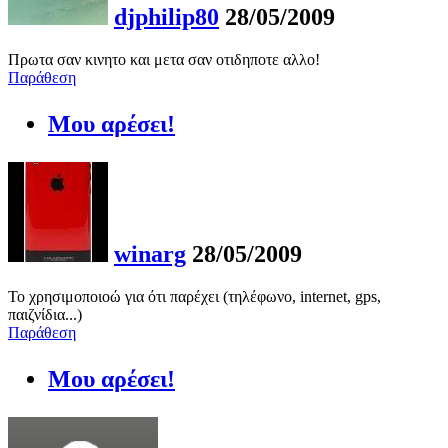
djphilip80
28/05/2009
Πρωτα σαν κινητο και μετα σαν οτιδηποτε αλλο!
Παράθεση
Μου αρέσει!
winarg
28/05/2009
Το χρησιμοποιοώ για ότι παρέχει (τηλέφωνο, internet, gps,
παιζνίδια...)
Παράθεση
Μου αρέσει!