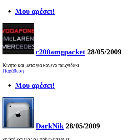
Μου αρέσει!
c200amgpacket
28/05/2009
Κινητο και μετα για κανενα παιχνιδακι
Παράθεση
Μου αρέσει!
DarkNik
28/05/2009
κινητό και για να μπαίνω ιντερνετ.....