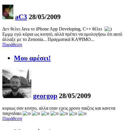
aC3
28/05/2009
Δεν θελει Java το iPhone App Developing, C++ θέλει
Εμμμ εγώ κύρια ως κινητό, αλλά πρέπει να ομολογήσω ότι αυτό
άλλαξε με το Zenonia... Πραγματικά ΚΑΨΙΜΟ...
Παράθεση
Μου αρέσει!
georgop
28/05/2009
κυριως σαν κινητο, αλλα οταν εχεις χρονο παιζεις και κανενα
παιχνιδακι
Παράθεση