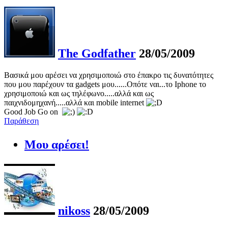
The Godfather
28/05/2009
Βασικά μου αρέσει να χρησιμοποιώ στο έπακρο τις δυνατότητες
που μου παρέχουν τα gadgets μου......Οπότε ναι...το Iphone το
χρησιμοποιώ και ως τηλέφωνο.....αλλά και ως
παιχνιδομηχανή.....αλλά και mobile internet
Good Job Go on
Παράθεση
Μου αρέσει!
nikoss
28/05/2009