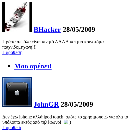
BHacker
28/05/2009
Πρώτα απ' όλα είναι κινητό ΑΛΛΑ και μια καινοτόμα
παιχνιδομηχανή!!!
Παράθεση
Μου αρέσει!
JohnGR
28/05/2009
Δεν έχω iphone αλλά ipod touch, οπότε το χρησιμοποιώ για όλα τα
υπόλοιπα εκτός από τηλέφωνο!
Παράθεση