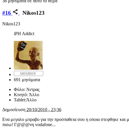
36 μηνύματα σε αυτό το θέμα
#16
Nikos123
Nikos123
iPH Addict
691 μηνύματα
Φύλο:
Άντρας
Κινητό:
Άλλο
Tablet:
Άλλο
Δημοσίευση
20/10/2010 - 23:36
Ενα μεγαλο μπραβο για την προσπαθεια σου η οποια στεφθηκε και μ
πισω! Γ@@@νη vodafone...