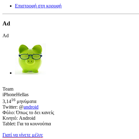
Επιστροφή στη κορυφή
Ad
Ad
Team
iPhoneHellas
16
3,14
μηνύματα
Twitter: @
android
Φύλο: Όπως το δει κανείς
Κινητό: Android
Tablet: Για τα κουνούπια
Γιατί να γίνετε μέλη;