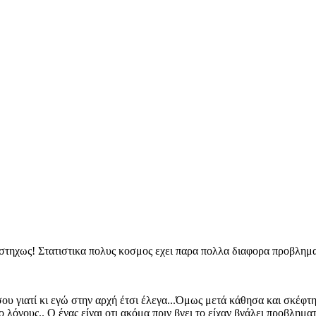
δυστηχως! Στατιστικα πολυς κοσμος εχει παρα πολλα διαφορα προβλημ
ου γιατί κι εγώ στην αρχή έτσι έλεγα...Όμως μετά κάθησα και σκέφτη
όγους.. Ο ένας είναι οτι ακόμα πριν βγει το είχαν βγάλει προβληματικ