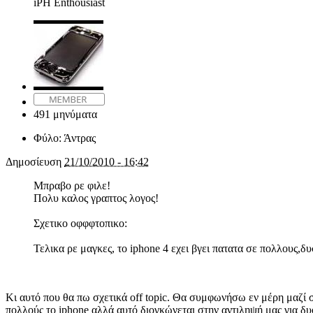
iPH Enthousiast
491 μηνύματα
Φύλο:
Άντρας
Δημοσίευση
21/10/2010 - 16:42
Μπραβο ρε φιλε!
Πολυ καλος γραπτος λογος!
Σχετικο οφφφτοπικο:
Τελικα ρε μαγκες, το iphone 4 εχει βγει πατατα σε πολλους,
Κι αυτό που θα πω σχετικά off topic. Θα συμφωνήσω εν μέρη μαζί σ
πολλούς το iphone αλλά αυτό διογκώνεται στην αντιληψή μας για δυο λ