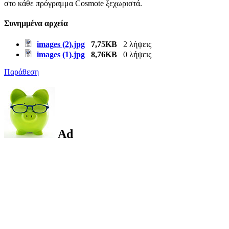
στο κάθε πρόγραμμα Cosmote ξεχωριστά.
Συνημμένα αρχεία
images (2).jpg
7,75KB
2 λήψεις
images (1).jpg
8,76KB
0 λήψεις
Παράθεση
Ad