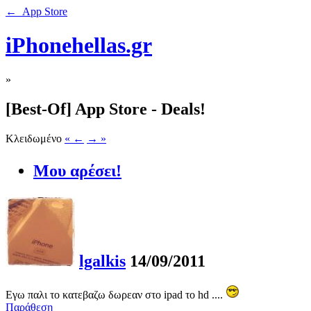
← App Store
iPhonehellas.gr
»
[Best-Of] App Store - Deals!
Κλειδωμένο
« ←
→ »
Μου αρέσει!
lgalkis
14/09/2011
Εγω παλι το κατεβαζω δωρεαν στο ipad το hd ....
Παράθεση