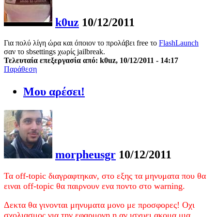
k0uz
10/12/2011
Για πολύ λίγη ώρα και όποιον το προλάβει free το
FlashLaunch
σαν το sbsettings χωρίς jailbreak.
Τελευταία επεξεργασία από: k0uz, 10/12/2011 - 14:17
Παράθεση
Μου αρέσει!
morpheusgr
10/12/2011
Τα off-topic διαγραφτηκαν, στο εξης τα μηνυματα που θα
ειναι off-topic θα παιρνουν ενα ποντο στο warning.
Δεκτα θα γινονται μηνυματα μονο με προσφορες! Οχι
σχολιασμος για την εφαρμογη η αν ισχυει ακομα μια