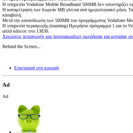
H υπηρεσία Vodafone Mobile Broadband 500MB δεν υποστηρίζει εφα
Η καταμέτρηση των δωρεάν MB γίνεται ανά ημερολογιακό μήνα. Τα 
καταβολή.
Μετά την κατανάλωση των 500ΜΒ του προγράμματος Vodafone Mobil
Η υπηρεσία περιαγωγής (roaming) Ημερήσιο πρόγραμμα 1 για το Vo
απλά κάλεσε στο 13830.
Χρεώσεις περιαγωγής και προγραμμάτων ημερήσιας και μηνιαίας χ
Behind the Scenes...
Επιστροφή στη κορυφή
Ad
Ad