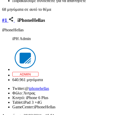
Παρακαλούμε συνδεθείτε για να απαντήσετε
68 μηνύματα σε αυτό το θέμα
#1
iPhoneHellas
iPhoneHellas
iPH Admin
640.961 μηνύματα
Twitter:
@
iphonehellas
Φύλο:
Άντρας
Κινητό:
iPhone 6 Plus
Tablet:
iPad 3 +4G
GameCenter:
iPhoneHellas