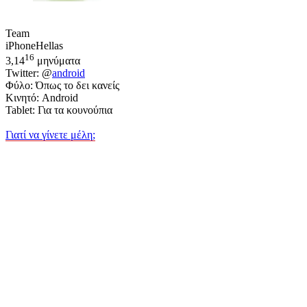
Team
iPhoneHellas
16
3,14
μηνύματα
Twitter: @
android
Φύλο: Όπως το δει κανείς
Κινητό: Android
Tablet: Για τα κουνούπια
Γιατί να γίνετε μέλη;