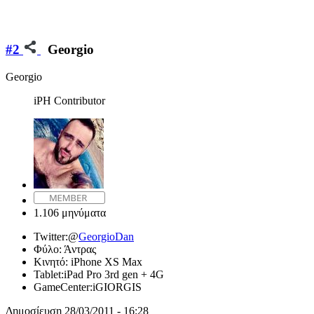
#2
Georgio
Georgio
iPH Contributor
1.106 μηνύματα
Twitter:
@
GeorgioDan
Φύλο:
Άντρας
Κινητό:
iPhone XS Max
Tablet:
iPad Pro 3rd gen + 4G
GameCenter:
iGIORGIS
Δημοσίευση
28/03/2011 - 16:28