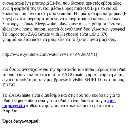
ενσωματωμένη μπαταρία Li-Pol που διαρκεί αρκετές εβδομάδες
ενώ η φόρτισή της γίνεται μέσω θύρας microUSB με το ειδικό
καλώδιο που δίνεται στη συσκευασία. Η πρώτη σειρά πλήκτρων (F
keys) είναι προγραμματισμένη να πραγματοποιεί κάποιες ειδικές
λειτουργίες όπως Sleep/wake, play/pause music, ρύθμιση έντασης,
slideshow, home button, search & εναλλαγή δύο γλωσσων γραφής!
Το βάρος του ZAGGmate with Keyboard είναι μόλις 370
γραμμάρια έτσι ώστε να μπορείτε να το έχετε πάντα μαζί σας.
http://www.youtube.com/watch?v=LZ4ZV2elMYQ
Για όσους ανησυχούν για την προστασία του πίσω μέρους του iPad
το οποίο δεν καλύπτεται από το ZAGGmate η προτεινόμενη λύση
είναι η τοποθέτηση των μεμβρανών invisibleSHIELD της εταιρίας
ZAGG.
Το ZAGGmate είναι διαθέσιμο και στις δύο του εκδόσεις για το
iPad 1st generation ενώ για το iPad 2 είναι διαθέσιμο για
προ-
παραγγελία
καθώς αναμένεται να κυκλοφορήσει μέσα στον
Απρίλιο.
Όροι διαγωνισμού: