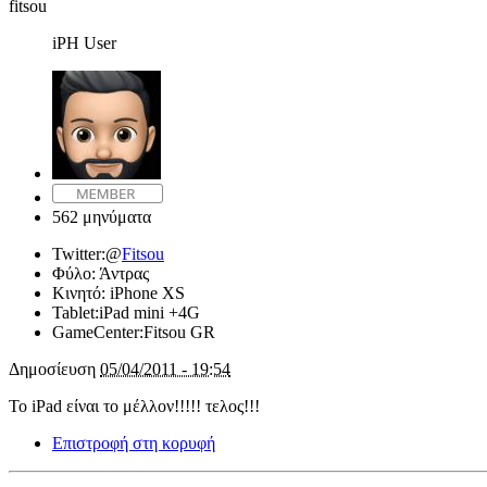
fitsou
iPH User
562 μηνύματα
Twitter:
@
Fitsou
Φύλο:
Άντρας
Κινητό:
iPhone XS
Tablet:
iPad mini +4G
GameCenter:
Fitsou GR
Δημοσίευση
05/04/2011 - 19:54
Το iPad είναι το μέλλον!!!!! τελος!!!
Επιστροφή στη κορυφή