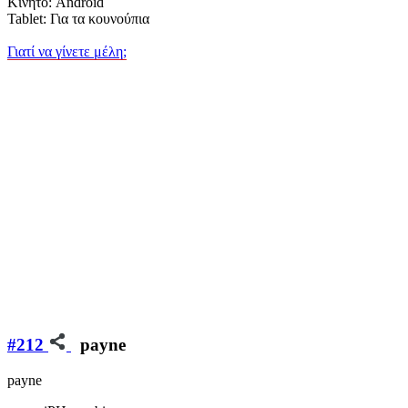
Κινητό: Android
Tablet: Για τα κουνούπια
Γιατί να γίνετε μέλη;
#212
payne
payne