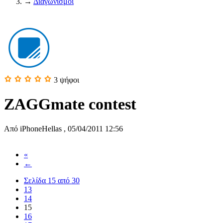
→
Διαγωνισμοί
3
ψήφοι
ZAGGmate contest
Από
iPhoneHellas
,
05/04/2011 12:56
«
←
Σελίδα 15 από 30
13
14
15
16