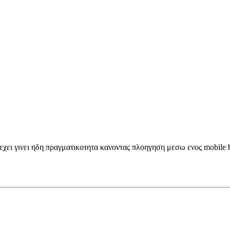
ο εχει γινει ηδη πραγματικοτητα κανοντας πλοηγηση μεσω ενος mobile 