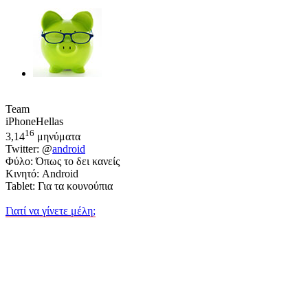
Team
iPhoneHellas
16
3,14
μηνύματα
Twitter: @
android
Φύλο: Όπως το δει κανείς
Κινητό: Android
Tablet: Για τα κουνούπια
Γιατί να γίνετε μέλη;