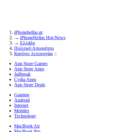
iPhonehellas.gr
→
iPhoneHellas Ηot-News
→
Ελλάδα
Πολιτική Απορρήτου
Κανόνες λειτουργίας
::
App Store Games
App Store Apps
Jailbreak
Cydia Apps
App Store Deals
Gaming
Android
Internet
Mobiles
Technology
MacBook Air
MacBook Pro