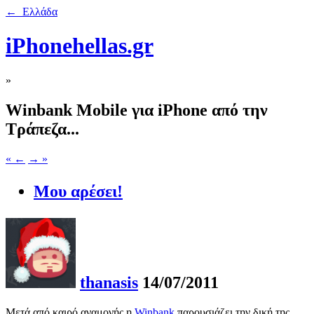
← Ελλάδα
iPhonehellas.gr
»
Winbank Mobile για iPhone από την
Τράπεζα...
« ←
→ »
Μου αρέσει!
thanasis
14/07/2011
Μετά από καιρό αναμονής η
Winbank
παρουσιάζει την δική της