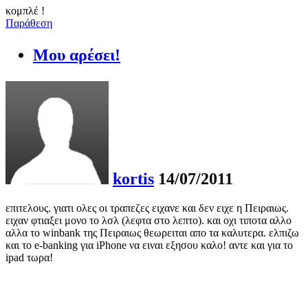
κομπλέ !
Παράθεση
Μου αρέσει!
kortis
14/07/2011
επιτελους. γιατι ολες οι τραπεζες ειχανε και δεν ειχε η Πειραιως.
ειχαν φτιαξει μονο το λσλ (λεφτα στο λεπτο). και οχι τιποτα αλλο
αλλα το winbank της Πειραιως θεωρειται απο τα καλυτερα. ελπιζω
και το e-banking για iPhone να ειναι εξησου καλο! αντε και για το
ipad τωρα!