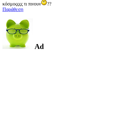
κόσμοςςςς τι πινουν
??
Παράθεση
Ad