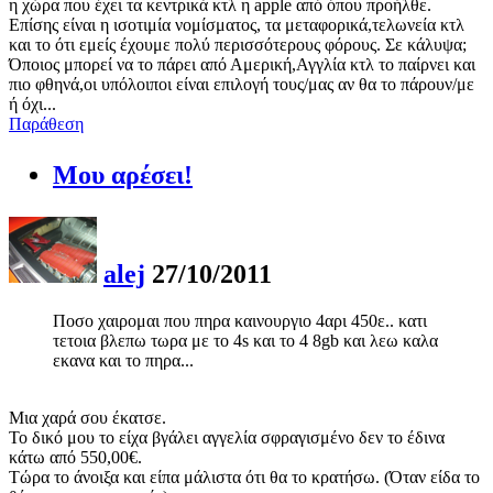
η χώρα που έχει τα κεντρικά κτλ η apple από όπου προήλθε.
Επίσης είναι η ισοτιμία νομίσματος, τα μεταφορικά,τελωνεία κτλ
και το ότι εμείς έχουμε πολύ περισσότερους φόρους. Σε κάλυψα;
Όποιος μπορεί να το πάρει από Αμερική,Αγγλία κτλ το παίρνει και
πιο φθηνά,οι υπόλοιποι είναι επιλογή τους/μας αν θα το πάρουν/με
ή όχι...
Παράθεση
Μου αρέσει!
alej
27/10/2011
Ποσο χαιρομαι που πηρα καινουργιο 4αρι 450ε.. κατι
τετοια βλεπω τωρα με το 4s και το 4 8gb και λεω καλα
εκανα και το πηρα...
Μια χαρά σου έκατσε.
Το δικό μου το είχα βγάλει αγγελία σφραγισμένο δεν το έδινα
κάτω από 550,00€.
Τώρα το άνοιξα και είπα μάλιστα ότι θα το κρατήσω. (Όταν είδα το