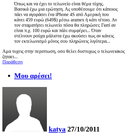
Όπως και να έχει το τελωνείο είναι θέμα τύχης.
Βασικά έχω μια ερώτηση. Ας υποθέσουμε ότι κάποιος
πάει να αγοράσει ένα iPhone 4S από Αμερική που
κάνει 459 ευρώ (649$) μέσω aramex ή κάτι τέτοιο. Αν
τον σταματήσει τελωνείο πόσα θα πληρώσει; Γιατί αν
είναι π.χ. 100 ευρώ και πάλι συμφέρει... Όταν
στέλνουν ρούχα μάλιστα έχω ακούσει πως αν κάνεις
τον εκτελωνισμό μόνος σου πληρώνεις λιγότερα...
Αμα τυχεις στην περιπτωση, οσο θελει δυστυχως ο τελωνειακος
ζηταει...
Παράθεση
Μου αρέσει!
katya
27/10/2011