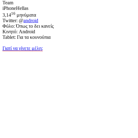
Team
iPhoneHellas
16
3,14
μηνύματα
Twitter: @
android
Φύλο: Όπως το δει κανείς
Κινητό: Android
Tablet: Για τα κουνούπια
Γιατί να γίνετε μέλη;