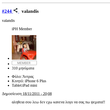
#244
valandis
valandis
iPH Member
310 μηνύματα
Φύλο:
Άντρας
Κινητό:
iPhone 6 Plus
Tablet:
iPad mini
Δημοσίευση
18/11/2011 - 20:08
αληθεια σου λεω δεν εχω κανενα λογο να σας πω ψεματα!!