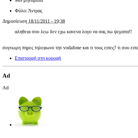
949 μηνύματα
Φύλο:
Άντρας
Δημοσίευση
18/11/2011 - 19:38
αληθεια σου λεω δεν εχω κανενα λογο να σας πω ψεματα!!
συγνωμη πηρες τηλεφωνο την vodafone και τι τους ειπες? τι σου ειπ
Επιστροφή στη κορυφή
Ad
Ad