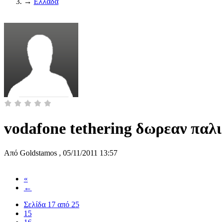
→
Ελλάδα
vodafone tethering δωρεαν παλι
Από
Goldstamos
,
05/11/2011 13:57
«
←
Σελίδα 17 από 25
15