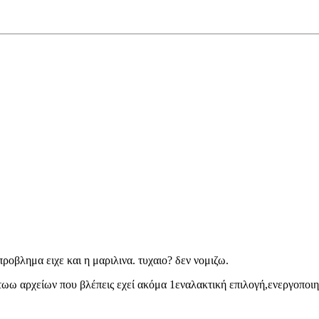
προβλημα ειχε και η μαριλινα. τυχαιο? δεν νομιζω.
 τωω αρχείων που βλέπεις εχεί ακόμα 1εναλακτική επιλογή,ενεργοποιησ