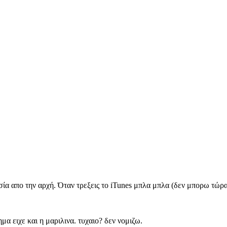
σία απο την αρχή. Όταν τρεξεις το iTunes μπλα μπλα (δεν μπορω τώρα
μα ειχε και η μαριλινα. τυχαιο? δεν νομιζω.