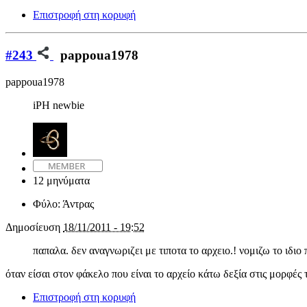
Επιστροφή στη κορυφή
#243
pappoua1978
pappoua1978
iPH newbie
12 μηνύματα
Φύλο:
Άντρας
Δημοσίευση
18/11/2011 - 19:52
παπαλα. δεν αναγνωριζει με τιποτα το αρχειο.! νομιζω το ιδιο 
όταν είσαι στον φάκελο που είναι το αρχείο κάτω δεξία στις μορφές
Επιστροφή στη κορυφή