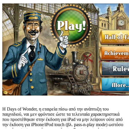
Η Days of Wonder, η εταιρεία πίσω από την ανάπτυξη του
παιχνιδιού, ναι μεν φρόντισε ώστε τα τελευταία χαρακτηριστικά
που προστέθηκαν στην έκδοση για iPad να μην λείψουν ούτε από
την έκδοση για iPhone/iPod touch (βλ. pass-n-play mode) ωστόσο