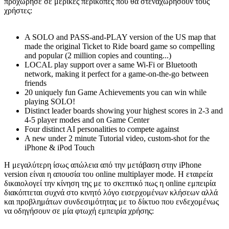
προχώρησε σε μερικές περικοπές που θα στεναχωρήσουν τους
χρήστες:
A SOLO and PASS-and-PLAY version of the US map that
made the original Ticket to Ride board game so compelling
and popular (2 million copies and counting...)
LOCAL play support over a same Wi-Fi or Bluetooth
network, making it perfect for a game-on-the-go between
friends
20 uniquely fun Game Achievements you can win while
playing SOLO!
Distinct leader boards showing your highest scores in 2-3 and
4-5 player modes and on Game Center
Four distinct AI personalities to compete against
A new under 2 minute Tutorial video, custom-shot for the
iPhone & iPod Touch
Η μεγαλύτερη ίσως απώλεια από την μετάβαση στην iPhone
version είναι η απουσία του online multiplayer mode. Η εταιρεία
δικαιολογεί την κίνηση της με το σκεπτικό πως η online εμπειρία
διακόπτεται συχνά στο κινητό λόγο εισερχομένων κλήσεων αλλά
και προβλημάτων συνδεσιμότητας με το δίκτυο που ενδεχομένως
να οδηγήσουν σε μία φτωχή εμπειρία χρήσης: