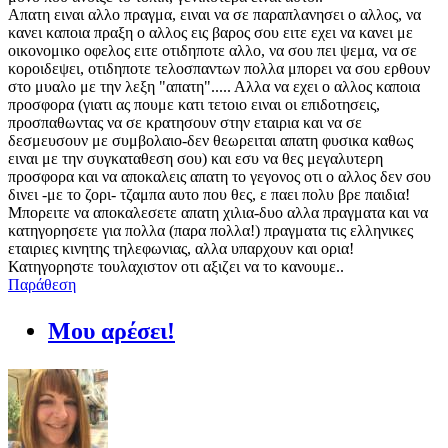
Απατη ειναι αλλο πραγμα, ειναι να σε παραπλανησει ο αλλος, να
κανει καποια πραξη ο αλλος εις βαρος σου ειτε εχει να κανει με
οικονομικο οφελος ειτε οτιδηποτε αλλο, να σου πει ψεμα, να σε
κοροιδεψει, οτιδηποτε τελοσπαντων πολλα μπορει να σου ερθουν
στο μυαλο με την λεξη "απατη"..... Αλλα να εχει ο αλλος καποια
προσφορα (γιατι ας πουμε κατι τετοιο ειναι οι επιδοτησεις,
προσπαθωντας να σε κρατησουν στην εταιρια και να σε
δεσμευσουν με συμβολαιο-δεν θεωρειται απατη φυσικα καθως
ειναι με την συγκαταθεση σου) και εσυ να θες μεγαλυτερη
προσφορα και να αποκαλεις απατη το γεγονος οτι ο αλλος δεν σου
δινει -με το ζορι- τζαμπα αυτο που θες, ε παει πολυ βρε παιδια!
Μπορειτε να αποκαλεσετε απατη χιλια-δυο αλλα πραγματα και να
κατηγορησετε για πολλα (παρα πολλα!) πραγματα τις ελληνικες
εταιριες κινητης τηλεφωνιας, αλλα υπαρχουν και ορια!
Κατηγορηστε τουλαχιστον οτι αξιζει να το κανουμε..
Παράθεση
Μου αρέσει!