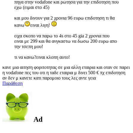
πηγα στην vodafone και ρωτησα για την επιδοτηση που
εχω (ειμαι στο 45)
και μου δινουν για 2 χρονια 96 ευρω επιδοτηση τι θα
κανω
ειναι λιγη!
ειχα σκοπο να παρω το 4s στο 45 gia 2 χρονια που
ειναι με 299 και θα ανγκαστω να δωσω 200 ευρω απο
την τσεπη μου!
τι να κανω?ειναι κλοπη αυτο!
κανε μια αιτηση φοριτοτητας σε μια αλλη εταιρια και οταν σε παρει
η vodafone πες του οτι η ταδε εταιρια μ δινει 500 € πχ επιδοτηση
αν δεν μ κανετε κατι παρομοιο τους λες αντε γεια
Παράθεση
Ad