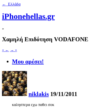
← Ελλάδα
iPhonehellas.gr
»
Χαμηλή Επιδότηση VODAFONE
« ←
→ »
Μου αρέσει!
niklakis
19/11/2011
καλησπερα εχω παθει σοκ