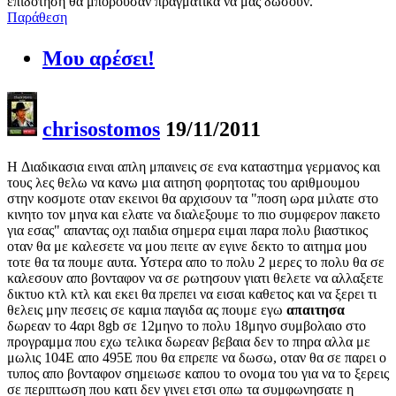
επιδότηση θα μπορούσαν πραγματικά να μας δώσουν.
Παράθεση
Μου αρέσει!
chrisostomos
19/11/2011
H Διαδικασια ειναι απλη μπαινεις σε ενα καταστημα γερμανος και
τους λες θελω να κανω μια αιτηση φορητοτας του αριθμουμου
στην κοσμοτε οταν εκεινοι θα αρχισουν τα "ποση ωρα μιλατε στο
κινητο τον μηνα και ελατε να διαλεξουμε το πιο συμφερον πακετο
για εσας" απαντας οχι παιδια σημερα ειμαι παρα πολυ βιαστικος
οταν θα με καλεσετε να μου πειτε αν εγινε δεκτο το αιτημα μου
τοτε θα τα πουμε αυτα. Υστερα απο το πολυ 2 μερες το πολυ θα σε
καλεσουν απο βονταφον να σε ρωτησουν γιατι θελετε να αλλαξετε
δικτυο κτλ κτλ και εκει θα πρεπει να εισαι καθετος και να ξερει τι
θελεις μην πεσεις σε καμια παγιδα ας πουμε εγω
απαιτησα
δωρεαν το 4αρι 8gb σε 12μηνο το πολυ 18μηνο συμβολαιο στο
προγραμμα που εχω τελικα δωρεαν βεβαια δεν το πηρα αλλα με
μωλις 104Ε απο 495Ε που θα επρεπε να δωσω, οταν θα σε παρει ο
τυπος απο βονταφον σημειωσε καπου το ονομα του για να το ξερεις
σε περιπτωση που κατι δεν γινει ετσι οπω τα συμφωνησατε η