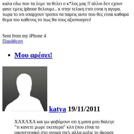
καλα εδω που τα λεμε τα θελει ο κ*λος μας !! αλλοι δεν εχουν
φανε εμεις iphone θελουμε.. κ στην τελικη ετσι ειναι η αγορα.
τωρα το οτι υπαρχουν τροποι να παρεις αυτο που θες ειναι καθαρα
θεμα του καθενος το πως θα τους αξιοποιησει!
Sent from my iPhone 4
Παράθεση
Μου αρέσει!
katya
19/11/2011
ΧΑΧΑΧΑ και γω φοβόμουν οτι η μανα μου θαλεγε
"τι κανετε μωρε εκειπερα" κλπ (που είναι το
οικογενειακό στο ονομα της), αλλα μολις το άκουσε