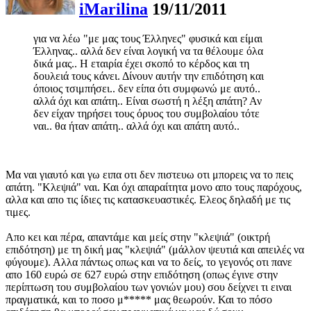
iMarilina
19/11/2011
για να λέω "με μας τους Έλληνες" φυσικά και είμαι
Έλληνας.. αλλά δεν είναι λογική να τα θέλουμε όλα
δικά μας.. Η εταιρία έχει σκοπό το κέρδος και τη
δουλειά τους κάνει. Δίνουν αυτήν την επιδότηση και
όποιος τσιμπήσει.. δεν είπα ότι συμφωνώ με αυτό..
αλλά όχι και απάτη.. Είναι σωστή η λέξη απάτη? Αν
δεν είχαν τηρήσει τους όρυος του συμβολαίου τότε
ναι.. θα ήταν απάτη.. αλλά όχι και απάτη αυτό..
Μα ναι γιαυτό και γω ειπα οτι δεν πιστευω οτι μπορεις να το πεις
απάτη. "Κλεψιά" ναι. Και όχι απαραίτητα μονο απο τους παρόχους,
αλλα και απο τις ίδιες τις κατασκευαστικές. Ελεος δηλαδή με τις
τιμες.
Απο κει και πέρα, απαντάμε και μείς στην "κλεψιά" (οικτρή
επιδότηση) με τη δική μας "κλεψιά" (μάλλον ψευτιά και απειλές να
φύγουμε). Αλλα πάντως οπως και να το δείς, το γεγονός οτι πανε
απο 160 ευρώ σε 627 ευρώ στην επιδότηση (οπως έγινε στην
περίπτωση του συμβολαίου των γονιών μου) σου δείχνει τι ειναι
πραγματικά, και το ποσο μ***** μας θεωρούν. Και το πόσο