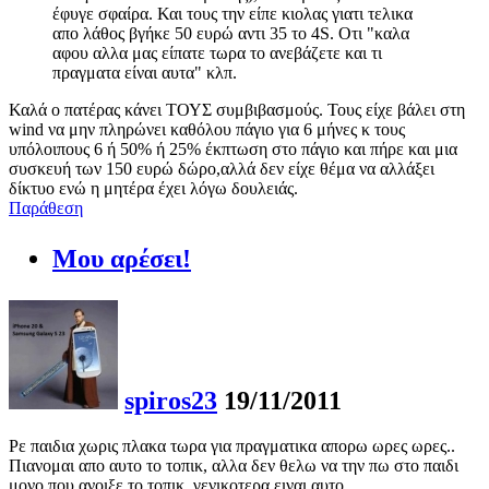
έφυγε σφαίρα. Και τους την είπε κιολας γιατι τελικα
απο λάθος βγήκε 50 ευρώ αντι 35 το 4S. Oτι "καλα
αφου αλλα μας είπατε τωρα το ανεβάζετε και τι
πραγματα είναι αυτα" κλπ.
Καλά ο πατέρας κάνει ΤΟΥΣ συμβιβασμούς. Τους είχε βάλει στη
wind να μην πληρώνει καθόλου πάγιο για 6 μήνες κ τους
υπόλοιπους 6 ή 50% ή 25% έκπτωση στο πάγιο και πήρε και μια
συσκευή των 150 ευρώ δώρο,αλλά δεν είχε θέμα να αλλάξει
δίκτυο ενώ η μητέρα έχει λόγω δουλειάς.
Παράθεση
Μου αρέσει!
spiros23
19/11/2011
Ρε παιδια χωρις πλακα τωρα για πραγματικα απορω ωρες ωρες..
Πιανομαι απο αυτο το τοπικ, αλλα δεν θελω να την πω στο παιδι
μονο που ανοιξε το τοπικ, γενικοτερα ειναι αυτο..