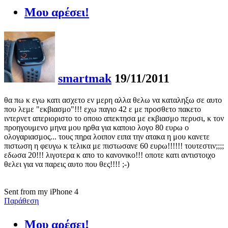
Μου αρέσει!
smartmak
19/11/2011
θα πω κ εγω κατι ασχετο εν μερη αλλα θελω να καταληξω σε αυτο
που λεμε "εκβιασμο"!!! εχω παγιο 42 ε με προσθετο πακετο
ιντερνετ απεριοριστο το οποιο απεκτησα με εκβιασμο περυσι, κ τον
προηγουμενο μηνα μου ηρθα για καποιο λογο 80 ευρω ο
ολογαριασμος... τους πηρα λοιπον ειπα την ατακα η μου κανετε
πιστωση η φευγω κ τελικα με πιστωσανε 60 ευρω!!!!!! τουτεστιν;;;;
εδωσα 20!!! λιγοτερα κ απο το κανονικο!!! οποτε κατι αντιστοιχο
θελει για να παρεις αυτο που θες!!!! ;-)
Sent from my iPhone 4
Παράθεση
Μου αρέσει!