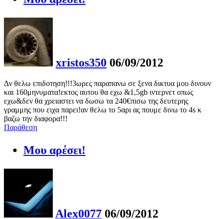
xristos350
06/09/2012
Δν θελω επιδοτηση!!!3ωρες παραπανω σε ξενα δικτυα μου δινουν
και 160μηνυματα!εκτος αυτου θα εχω &1,5gb ιντερνετ οπως
εχω&δεν θα χρειαστει να δωσω τα 240€πισω της δευτερης
γραμμης που ειχα παρει!αν θελω το 5αρι ας πουμε δινω το 4s κ
βαζω την διαφορα!!!
Παράθεση
Μου αρέσει!
Alex0077
06/09/2012