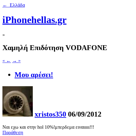
← Ελλάδα
iPhonehellas.gr
»
Χαμηλή Επιδότηση VODAFONE
« ←
→ »
Μου αρέσει!
xristos350
06/09/2012
Ναι εχω και στην hol 10%!μπερδεμα ειναιιιιι!!!
Παράθεση