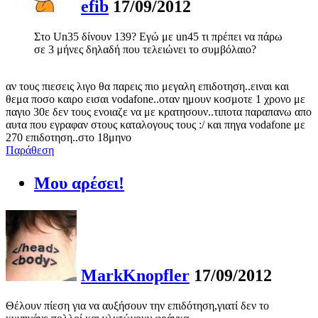
efib
17/09/2012
Στο Un35 δίνουν 139? Εγώ με un45 τι πρέπει να πάρω
σε 3 μήνες δηλαδή που τελειώνει το συμβόλαιο?
αν τους πιεσεις λιγο θα παρεις πιο μεγαλη επιδοτηση..ειναι και
θεμα ποσο καιρο εισαι vodafone..οταν ημουν κοσμοτε 1 χρονο με
παγιο 30ε δεν τους ενοιαζε να με κρατησουν..τιποτα παραπανω απο
αυτα που εγραφαν στους καταλογους τους :/ και πηγα vodafone με
270 επιδοτηση..στο 18μηνο
Παράθεση
Μου αρέσει!
MarkKnopfler
17/09/2012
Θέλουν πίεση για να αυξήσουν την επιδότηση,γιατί δεν το