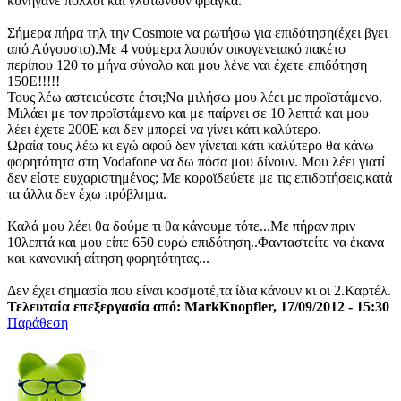
κυνηγάνε πολλοί και γλυτώνουν φράγκα.
Σήμερα πήρα τηλ την Cosmote να ρωτήσω για επιδότηση(έχει βγει
από Αύγουστο).Με 4 νούμερα λοιπόν οικογενειακό πακέτο
περίπου 120 το μήνα σύνολο και μου λένε ναι έχετε επιδότηση
150Ε!!!!!
Τους λέω αστειεύεστε έτσι;Να μιλήσω μου λέει με προϊστάμενο.
Μιλάει με τον προϊστάμενο και με παίρνει σε 10 λεπτά και μου
λέει έχετε 200Ε και δεν μπορεί να γίνει κάτι καλύτερο.
Ωραία τους λέω κι εγώ αφού δεν γίνεται κάτι καλύτερο θα κάνω
φορητότητα στη Vodafone να δω πόσα μου δίνουν. Μου λέει γιατί
δεν είστε ευχαριστημένος; Με κοροϊδεύετε με τις επιδοτήσεις,κατά
τα άλλα δεν έχω πρόβλημα.
Καλά μου λέει θα δούμε τι θα κάνουμε τότε...Με πήραν πριν
10λεπτά και μου είπε 650 ευρώ επιδότηση..Φανταστείτε να έκανα
και κανονική αίτηση φορητότητας...
Δεν έχει σημασία που είναι κοσμοτέ,τα ίδια κάνουν κι οι 2.Καρτέλ.
Τελευταία επεξεργασία από: MarkKnopfler, 17/09/2012 - 15:30
Παράθεση