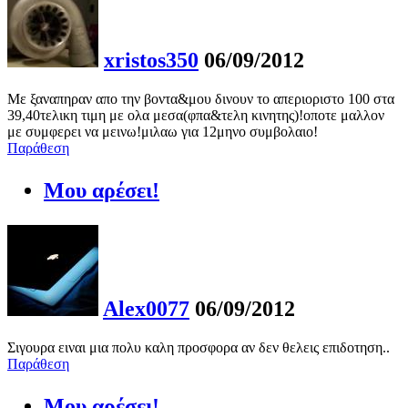
xristos350
06/09/2012
Με ξαναπηραν απο την βοντα&μου δινουν το απεριοριστο 100 στα
39,40τελικη τιμη με ολα μεσα(φπα&τελη κινητης)!οποτε μαλλον
με συμφερει να μεινω!μιλαω για 12μηνο συμβολαιο!
Παράθεση
Μου αρέσει!
Alex0077
06/09/2012
Σιγουρα ειναι μια πολυ καλη προσφορα αν δεν θελεις επιδοτηση..
Παράθεση
Μου αρέσει!